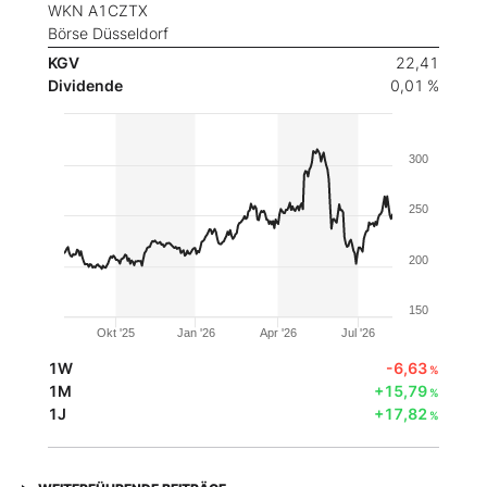
WKN A1CZTX
Börse Düsseldorf
KGV
22,41
Dividende
0,01 %
300
250
200
150
Okt '25
Jan '26
Apr '26
Jul '26
1W
-6,63
%
1M
+15,79
%
1J
+17,82
%