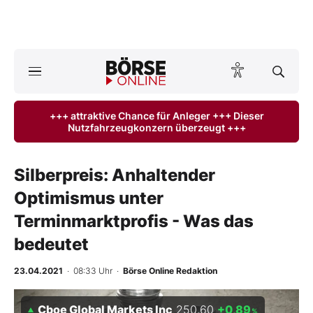
A
ktuelle Ausgabe BÖRSE ONLINE lesen
Börse
+++ attraktive Chance für Anleger +++ Dieser
Nutzfahrzeugkonzern überzeugt +++
News
Anlageprodukte
Silberpreis: Anhaltender
Optimismus unter
Finanz-Check
Terminmarktprofis - Was das
Abo & Shop
bedeutet
BO-Musterdepots
23.04.2021
· 08:33 Uhr
·
Börse Online Redaktion
Experten
Cboe Global Markets Inc
250,60
+0,89
%