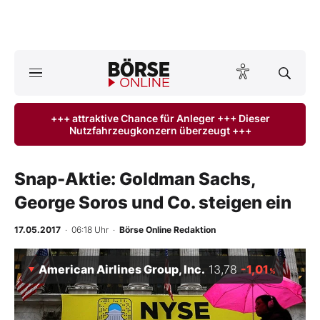
A
ktuelle Ausgabe BÖRSE ONLINE lesen
Börse
+++ attraktive Chance für Anleger +++ Dieser
Nutzfahrzeugkonzern überzeugt +++
News
Anlageprodukte
Snap-Aktie: Goldman Sachs,
George Soros und Co. steigen ein
Finanz-Check
17.05.2017
· 06:18 Uhr
·
Börse Online Redaktion
Abo & Shop
American Airlines Group, Inc.
13,78
-1,01
%
BO-Musterdepots
Experten