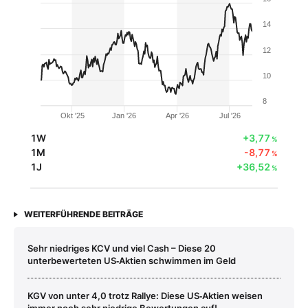
14
12
10
8
Okt '25
Jan '26
Apr '26
Jul '26
1W
+3,77
%
1M
-8,77
%
1J
+36,52
%
WEITERFÜHRENDE BEITRÄGE
Sehr niedriges KCV und viel Cash – Diese 20
unterbewerteten US‑Aktien schwimmen im Geld
KGV von unter 4,0 trotz Rallye: Diese US‑Aktien weisen
immer noch sehr niedrige Bewertungen auf!