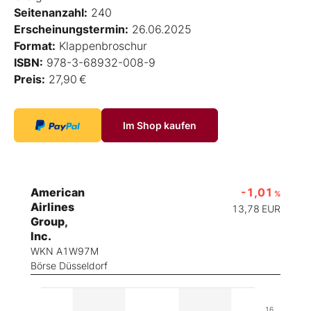
Seitenanzahl:
240
Erscheinungstermin:
26.06.2025
Format:
Klappenbroschur
ISBN:
978-3-68932-008-9
Preis:
27,90 €
Im Shop kaufen
American
-1,01
%
Airlines
13,78
EUR
Group,
Inc.
WKN A1W97M
Börse Düsseldorf
16