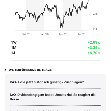
24k
22k
Okt '25
Jan '26
Apr '26
Jul '26
1W
+2,69
%
1M
+3,35
%
1J
+8,79
%
WEITERFÜHRENDE BEITRÄGE
DAX‑Aktie jetzt historisch günstig ‑ Zuschlagen?
DAX‑Dividendengigant kappt Umsatzziel: So reagiert die
Börse