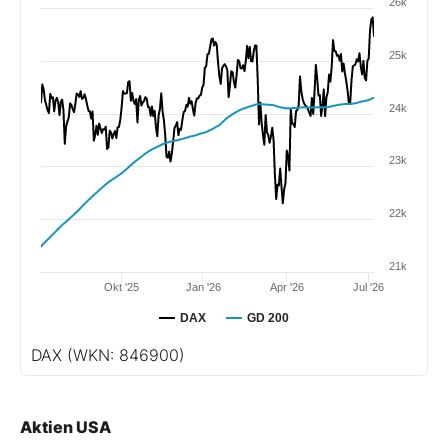
26k
25k
24k
23k
22k
21k
Okt '25
Jan '26
Apr '26
Jul '26
DAX
GD 200
DAX
(WKN: 846900)
Aktien USA