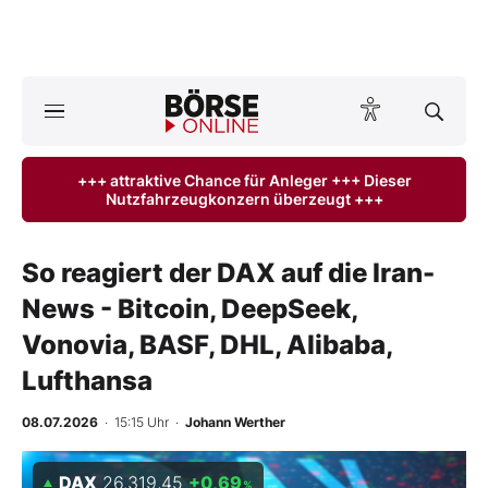
A
ktuelle Ausgabe BÖRSE ONLINE lesen
Börse
+++ attraktive Chance für Anleger +++ Dieser
Nutzfahrzeugkonzern überzeugt +++
News
Anlageprodukte
So reagiert der DAX auf die Iran-
News - Bitcoin, DeepSeek,
Finanz-Check
Vonovia, BASF, DHL, Alibaba,
Abo & Shop
Lufthansa
BO-Musterdepots
08.07.2026
· 15:15 Uhr
·
Johann Werther
Experten
DAX
26.319,45
+0,69
%