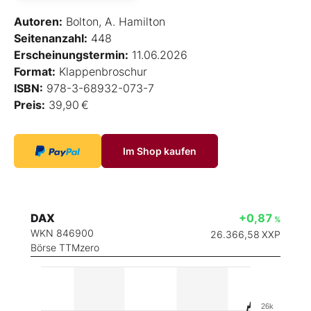
Autoren:
Bolton, A. Hamilton
Seitenanzahl:
448
Erscheinungstermin:
11.06.2026
Format:
Klappenbroschur
ISBN:
978-3-68932-073-7
Preis:
39,90 €
Im Shop kaufen
DAX
+0,87
%
WKN 846900
26.366,58
XXP
Börse TTMzero
26k