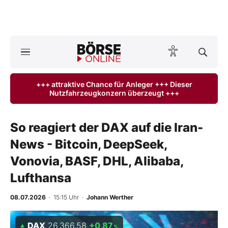
A
ktuelle Ausgabe BÖRSE ONLINE lesen
Börse
+++ attraktive Chance für Anleger +++ Dieser
Nutzfahrzeugkonzern überzeugt +++
News
Anlageprodukte
So reagiert der DAX auf die Iran-
News - Bitcoin, DeepSeek,
Finanz-Check
Vonovia, BASF, DHL, Alibaba,
Abo & Shop
Lufthansa
BO-Musterdepots
08.07.2026
· 15:15 Uhr
·
Johann Werther
Experten
DAX
26.366,58
+0,87
%