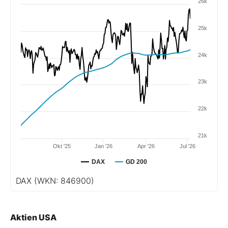
26k
25k
24k
23k
22k
21k
Okt '25
Jan '26
Apr '26
Jul '26
DAX
GD 200
DAX
(WKN: 846900)
Aktien USA