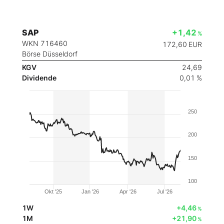
SAP
+1,42
%
WKN 716460
172,60
EUR
Börse Düsseldorf
KGV
24,69
Dividende
0,01 %
250
200
150
100
Okt '25
Jan '26
Apr '26
Jul '26
1W
+4,46
%
1M
+21,90
%