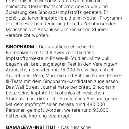
brasilianischen Bundesstaates Sao Paulo die
heimische Gesundheitsbehörde Anvisa um eine
Zulassung des Sinovacs-Impfstoffs gebeten. Er
gehört zu jenen Impfstoffen, die im Notfall-Programm
der chinesischen Regierung bereits Zehntausenden
Menschen vor Abschluss der klinischen Studien
verabreicht wurden.
SINOPHARM
- Der staatliche chinesische
Biotechkonzern testet zwei verschiedene
Impfstoffprojekte in Phase-III-Studien. Mitte Juli
begann ein breit angelegter Test in den Vereinigten
Arabischen Emiraten mit 15.000 Freiwilligen. Auch
Argentinien, Peru, Marokko und Bahrain haben Phase-
III-Tests mit dem Sinopharm-Kandidaten zugelassen.
Das Wall Street Journal hatte berichtet, Sinopharm
biete seine Impfstoffe kostenlos chinesischen
Studenten an, die für ihr Studium ins Ausland gehen.
Mit dem Impfstoff seien bereits rund 480.000
Personen geimpft worden, weitere rund 93.000
hätten die Impfung beantragt.
GAMALEYA-INSTITUT
- Das russische