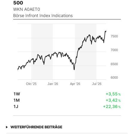
500
WKN A0AET0
Börse Infront Index Indications
7500
7000
6500
6000
Okt '25
Jan '26
Apr '26
Jul '26
1W
+3,55
%
1M
+3,42
%
1J
+22,36
%
WEITERFÜHRENDE BEITRÄGE