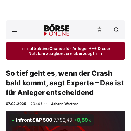
A
ktuelle Ausgabe BÖRSE ONLINE lesen
Börse
+++ attraktive Chance für Anleger +++ Dieser
Nutzfahrzeugkonzern überzeugt +++
News
Anlageprodukte
So tief geht es, wenn der Crash
bald kommt, sagt Experte – Das ist
Finanz-Check
für Anleger entscheidend
Abo & Shop
07.02.2025
· 20:40 Uhr
·
Johann Werther
BO-Musterdepots
Infront S&P 500
7.756,40
+0,59
%
Experten