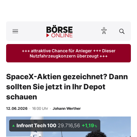
A
ktuelle Ausgabe BÖRSE ONLINE lesen
Börse
+++ attraktive Chance für Anleger +++ Dieser
Nutzfahrzeugkonzern überzeugt +++
News
Anlageprodukte
SpaceX-Aktien gezeichnet? Dann
sollten Sie jetzt in Ihr Depot
Finanz-Check
schauen
Abo & Shop
12.06.2026
· 16:00 Uhr
·
Johann Werther
BO-Musterdepots
Infront Tech 100
29.716,56
+1,19
%
Experten