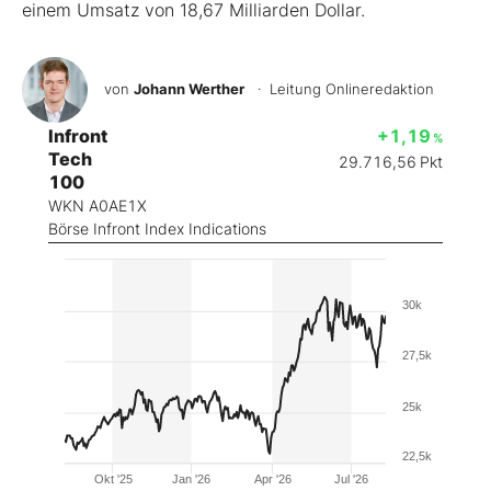
einem Umsatz von 18,67 Milliarden Dollar.
von
Johann Werther
· Leitung Onlineredaktion
Infront
+1,19
%
Tech
29.716,56
Pkt
100
WKN A0AE1X
Börse Infront Index Indications
30k
27,5k
25k
22,5k
Okt '25
Jan '26
Apr '26
Jul '26