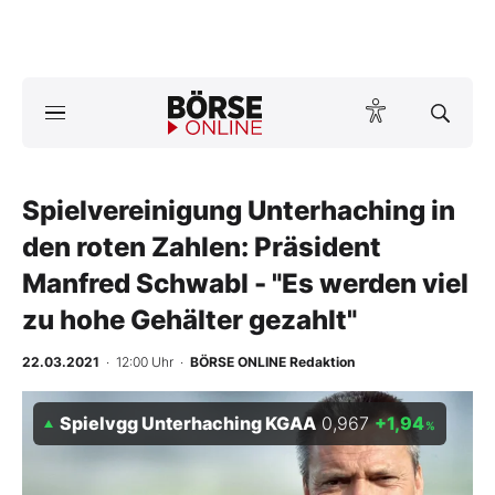
A
ktuelle Ausgabe BÖRSE ONLINE lesen
Börse
News
Spielvereinigung Unterhaching in
den roten Zahlen: Präsident
Anlageprodukte
Manfred Schwabl - "Es werden viel
zu hohe Gehälter gezahlt"
Finanz-Check
22.03.2021
· 12:00 Uhr
·
BÖRSE ONLINE Redaktion
Abo & Shop
Spielvgg Unterhaching KGAA
0,967
+1,94
BO-Musterdepots
%
Experten