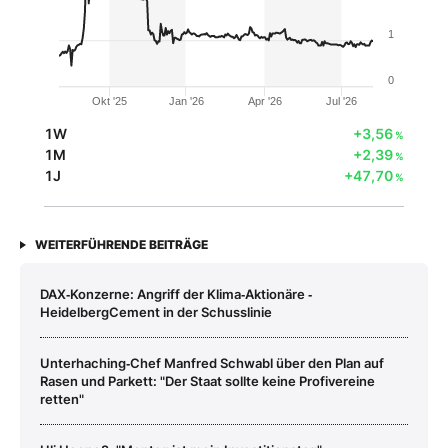
1
0
Okt '25
Jan '26
Apr '26
Jul '26
1W
+3,56
%
1M
+2,39
%
1J
+47,70
%
WEITERFÜHRENDE BEITRÄGE
DAX‑Konzerne: Angriff der Klima‑Aktionäre ‑
HeidelbergCement in der Schusslinie
Unterhaching‑Chef Manfred Schwabl über den Plan auf
Rasen und Parkett: "Der Staat sollte keine Profivereine
retten"