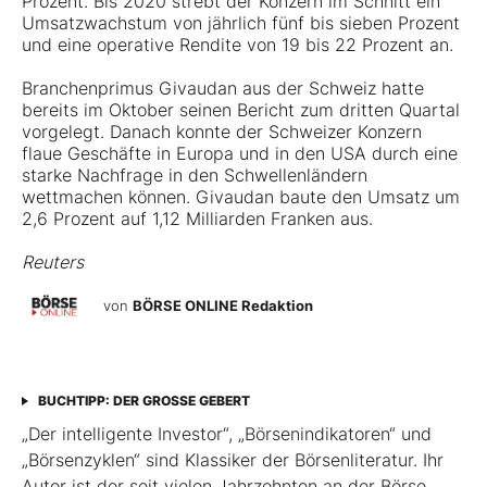
Prozent. Bis 2020 strebt der Konzern im Schnitt ein
Umsatzwachstum von jährlich fünf bis sieben Prozent
und eine operative Rendite von 19 bis 22 Prozent an.
Branchenprimus Givaudan aus der Schweiz hatte
bereits im Oktober seinen Bericht zum dritten Quartal
vorgelegt. Danach konnte der Schweizer Konzern
flaue Geschäfte in Europa und in den USA durch eine
starke Nachfrage in den Schwellenländern
wettmachen können. Givaudan baute den Umsatz um
2,6 Prozent auf 1,12 Milliarden Franken aus.
Reuters
von
BÖRSE ONLINE Redaktion
BUCHTIPP: DER GROSSE GEBERT
„Der intelligente Investor“, „Börsenindikatoren“ und
„Börsenzyklen“ sind Klassiker der Börsen­literatur. Ihr
Autor ist der seit vielen Jahrzehnten an der Börse