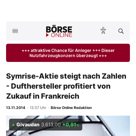
Börse
News
+++ attraktive Chance für Anleger +++ Dieser
Nutzfahrzeugkonzern überzeugt +++
Anlageprodukte
Finanz-Check
Symrise-Aktie steigt nach Zahlen
- Dufthersteller profitiert von
Abo & Shop
Zukauf in Frankreich
BO-Musterdepots
13.11.2014
· 13:37 Uhr
·
Börse Online Redaktion
Experten
Givaudan
3.613,00
+0,91
%
Mein B:O