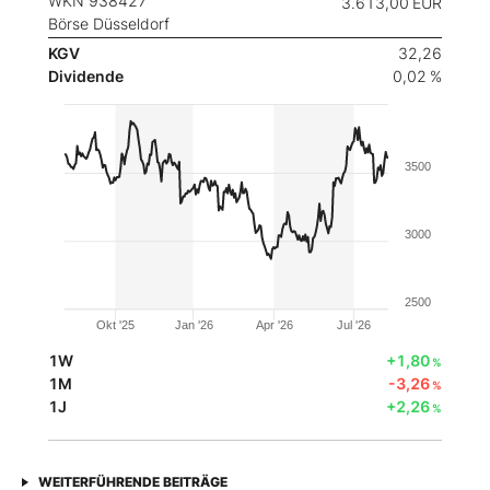
WKN 938427
3.613,00
EUR
Börse Düsseldorf
KGV
32,26
Dividende
0,02 %
3500
3000
2500
Okt '25
Jan '26
Apr '26
Jul '26
1W
+1,80
%
1M
-3,26
%
1J
+2,26
%
WEITERFÜHRENDE BEITRÄGE