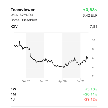
Teamviewer
+0,63
%
WKN A2YN90
6,42
EUR
Börse Düsseldorf
KGV
7,81
10
8
6
4
2
Okt '25
Jan '26
Apr '26
Jul '26
1W
+5,10
%
1M
+20,11
%
1J
-29,12
%