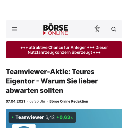
A
ktuelle Ausgabe BÖRSE ONLINE lesen
Börse
+++ attraktive Chance für Anleger +++ Dieser
Nutzfahrzeugkonzern überzeugt +++
News
Anlageprodukte
Teamviewer-Aktie: Teures
Eigentor - Warum Sie lieber
Finanz-Check
abwarten sollten
Abo & Shop
07.04.2021
· 08:30 Uhr
·
Börse Online Redaktion
BO-Musterdepots
Teamviewer
6,42
+0,63
%
Experten