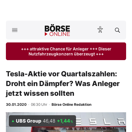
A
ktuelle Ausgabe BÖRSE ONLINE lesen
Börse
+++ attraktive Chance für Anleger +++ Dieser
Nutzfahrzeugkonzern überzeugt +++
News
Anlageprodukte
Tesla-Aktie vor Quartalszahlen:
Droht ein Dämpfer? Was Anleger
Finanz-Check
jetzt wissen sollten
Abo & Shop
30.01.2020
· 06:30 Uhr
·
Börse Online Redaktion
BO-Musterdepots
UBS Group
46,48
+1,44
%
Experten