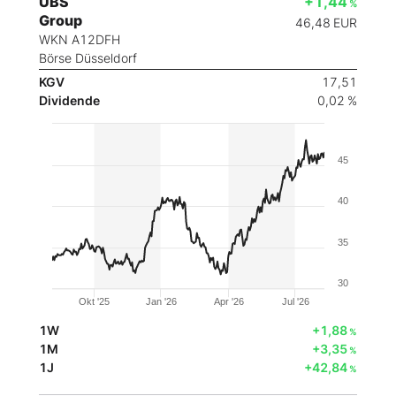
UBS
+1,44
%
Group
46,48
EUR
WKN A12DFH
Börse Düsseldorf
KGV
17,51
Dividende
0,02 %
45
40
35
30
Okt '25
Jan '26
Apr '26
Jul '26
1W
+1,88
%
1M
+3,35
%
1J
+42,84
%