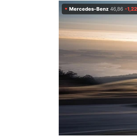
Experten
Mercedes-Benz
46,86
-1,22
Mein B:O
Mein Konto
Folgen Sie uns
Kontakt