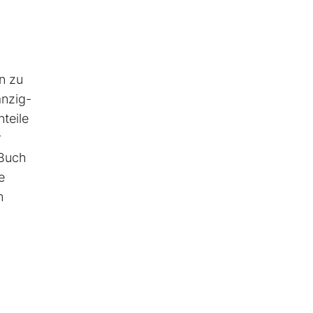
n zu
anzig-
teile
r
 Buch
e
m