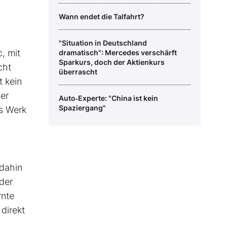
Wann endet die Talfahrt?
"Situation in Deutschland
, mit
dramatisch": Mercedes verschärft
Sparkurs, doch der Aktienkurs
cht
überrascht
t kein
er
Auto‑Experte: "China ist kein
Spaziergang"
as Werk
 dahin
der
rnte
 direkt