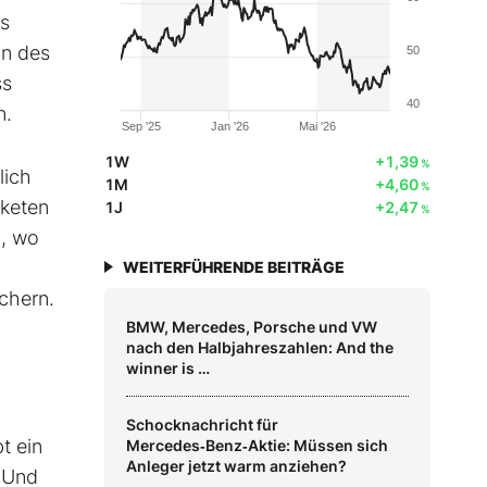
es
on des
50
ss
40
n.
Sep '25
Jan '26
Mai '26
1W
+1,39
%
lich
1M
+4,60
%
aketen
1J
+2,47
%
n, wo
WEITERFÜHRENDE BEITRÄGE
chern.
BMW, Mercedes, Porsche und VW
nach den Halbjahreszahlen: And the
winner is …
Schocknachricht für
t ein
Mercedes‑Benz‑Aktie: Müssen sich
Anleger jetzt warm anziehen?
 "Und