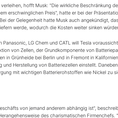
verleihen, hofft Musk: "Die wirkliche Beschränkung d
em erschwinglichen Preis", hatte er bei der Präsentati
t. Bei der Gelegenheit hatte Musk auch angekündigt, da
liefern werde, wodurch die Kosten weiter sinken würde
rn Panasonic, LG Chem und CATL will Tesla voraussicht
duktion von Zellen, der Grundkomponente von Batteriep
en in Grünheide bei Berlin und in Fremont in Kalifornie
 und Herstellung von Batteriezellen einstellt. Daneben
gung mit wichtigen Batterierohstoffen wie Nickel zu si
Geschäfts von jemand anderem abhängig ist", beschreib
ie Herangehensweise des charismatischen Firmenchefs.