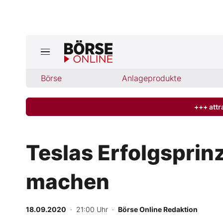
Jetzt a
ktuelle Ausgabe BÖRSE ONLINE lese
Börse
Börse
Anlageprodukte
News
+++ attr
Anlageprodukte
Teslas Erfolgsprin
Finanz-Check
machen
Abo & Shop
BO-Musterdepots
18.09.2020
· 21:00 Uhr
·
Börse Online Redaktion