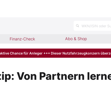
n
WKN/ISIN oder Su
Abo & Shop
Finanz-Check
aktive Chance für Anleger +++ Dieser Nutzfahrzeugkonzern über
zip: Von Partnern ler