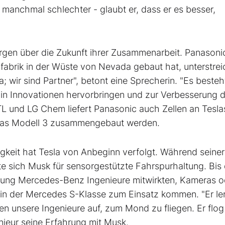
manchmal schlechter - glaubt er, dass er es besser,
rgen über die Zukunft ihrer Zusammenarbeit. Panasonic
afabrik in der Wüste von Nevada gebaut hat, unterstrei
la; wir sind Partner", betont eine Sprecherin. "Es besteh
hin Innovationen hervorbringen und zur Verbesserung d
TL und LG Chem liefert Panasonic auch Zellen an Tesl
 das Modell 3 zusammengebaut werden.
gkeit hat Tesla von Anbeginn verfolgt. Während seiner
rte sich Musk für sensorgestützte Fahrspurhaltung. Bis
erung Mercedes-Benz Ingenieure mitwirkten, Kameras o
 in der Mercedes S-Klasse zum Einsatz kommen. "Er le
ten unsere Ingenieure auf, zum Mond zu fliegen. Er flog
nieur seine Erfahrung mit Musk.