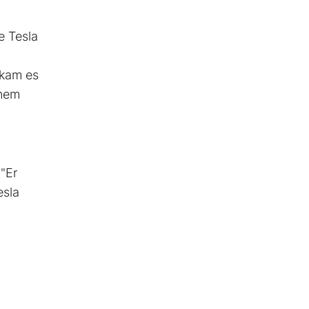
e Tesla
 kam es
inem
"Er
esla