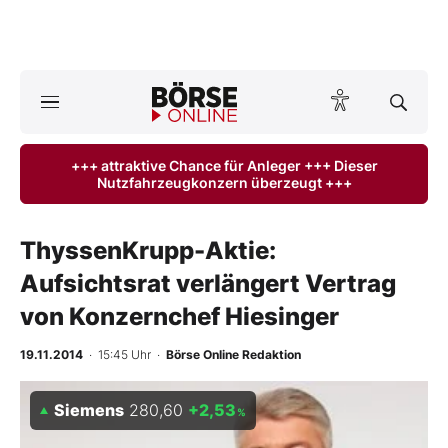
A
ktuelle Ausgabe BÖRSE ONLINE lesen
Börse
+++ attraktive Chance für Anleger +++ Dieser
Nutzfahrzeugkonzern überzeugt +++
News
Anlageprodukte
ThyssenKrupp-Aktie:
Aufsichtsrat verlängert Vertrag
Finanz-Check
von Konzernchef Hiesinger
Abo & Shop
19.11.2014
· 15:45 Uhr
·
Börse Online Redaktion
BO-Musterdepots
Siemens
280,60
+2,53
%
Experten