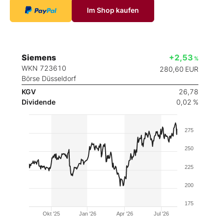
Im Shop kaufen
Siemens
+2,53
%
WKN 723610
280,60
EUR
Börse Düsseldorf
KGV
26,78
Dividende
0,02 %
275
250
225
200
175
Okt '25
Jan '26
Apr '26
Jul '26