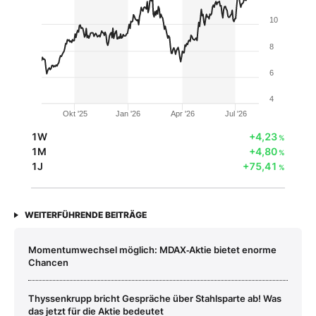
10
8
6
4
Okt '25
Jan '26
Apr '26
Jul '26
1W
+4,23
%
1M
+4,80
%
1J
+75,41
%
WEITERFÜHRENDE BEITRÄGE
Momentumwechsel möglich: MDAX‑Aktie bietet enorme
Chancen
Thyssenkrupp bricht Gespräche über Stahlsparte ab! Was
das jetzt für die Aktie bedeutet