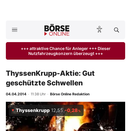
A
ktuelle Ausgabe BÖRSE ONLINE lesen
Börse
+++ attraktive Chance für Anleger +++ Dieser
Nutzfahrzeugkonzern überzeugt +++
News
Anlageprodukte
ThyssenKrupp-Aktie: Gut
geschützte Schwellen
Finanz-Check
04.04.2014
· 11:38 Uhr
·
Börse Online Redaktion
Abo & Shop
Thyssenkrupp
12,55
-0,28
%
BO-Musterdepots
Experten