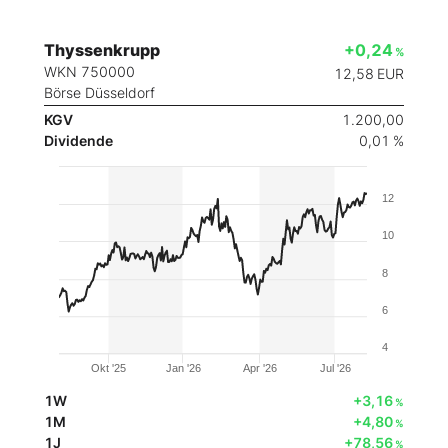
Thyssenkrupp
+0,24
%
WKN 750000
12,58
EUR
Börse Düsseldorf
KGV
1.200,00
Dividende
0,01 %
12
10
8
6
4
Okt '25
Jan '26
Apr '26
Jul '26
1W
+3,16
%
1M
+4,80
%
1J
+78,56
%