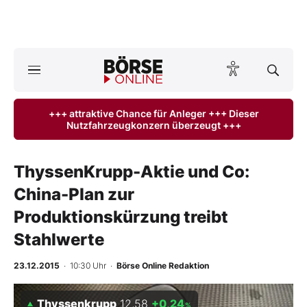
A
ktuelle Ausgabe BÖRSE ONLINE lesen
Börse
+++ attraktive Chance für Anleger +++ Dieser
Nutzfahrzeugkonzern überzeugt +++
News
Anlageprodukte
ThyssenKrupp-Aktie und Co:
China-Plan zur
Finanz-Check
Produktionskürzung treibt
Abo & Shop
Stahlwerte
BO-Musterdepots
23.12.2015
· 10:30 Uhr
·
Börse Online Redaktion
Experten
Thyssenkrupp
12,58
+0,24
%