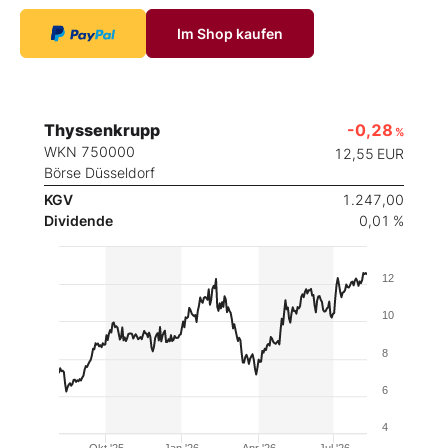
Im Shop kaufen
Thyssenkrupp
-0,28
%
WKN 750000
12,55
EUR
Börse Düsseldorf
KGV
1.247,00
Dividende
0,01 %
12
10
8
6
4