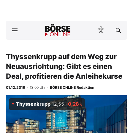
Börse
News
Thyssenkrupp auf dem Weg zur
Anlageprodukte
Neuausrichtung: Gibt es einen
Finanz-Check
Deal, profitieren die Anleihekurse
Abo & Shop
01.12.2019
· 13:00 Uhr
·
BÖRSE ONLINE Redaktion
BO-Musterdepots
Thyssenkrupp
12,55
-0,28
%
Experten
Mein B:O