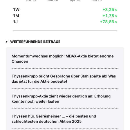
Okt '25
Jan '26
Apr '26
Jul '26
1W
+3,25
%
1M
+1,78
%
1J
+78,86
%
WEITERFÜHRENDE BEITRÄGE
Momentumwechsel möglich: MDAX‑Aktie bietet enorme
Chancen
Thyssenkrupp bricht Gespräche über Stahlsparte ab! Was
das jetzt für die Aktie bedeutet
Thyssenkrupp‑Aktie zieht wieder deutlich an: Erholung
könnte noch weiter laufen
Thyssen hui, Gerresheimer ... – die besten und
schlechtesten deutschen Aktien 2025