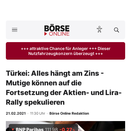
Börse
News
+++ attraktive Chance für Anleger +++ Dieser
Nutzfahrzeugkonzern überzeugt +++
Anlageprodukte
Finanz-Check
Türkei: Alles hängt am Zins -
Mutige können auf die
Abo & Shop
Fortsetzung der Aktien- und Lira-
BO-Musterdepots
Rally spekulieren
Experten
21.02.2021
· 11:30 Uhr
·
Börse Online Redaktion
Mein B:O
BNP Paribas
111,98
-0,27
%