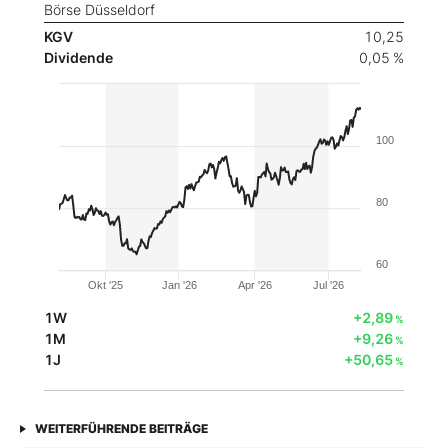
Börse Düsseldorf
KGV
10,25
Dividende
0,05 %
100
80
60
Okt '25
Jan '26
Apr '26
Jul '26
1W
+2,89
%
1M
+9,26
%
1J
+50,65
%
WEITERFÜHRENDE BEITRÄGE