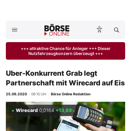
A
ktuelle Ausgabe BÖRSE ONLINE lesen
Börse
+++ attraktive Chance für Anleger +++ Dieser
Nutzfahrzeugkonzern überzeugt +++
News
Anlageprodukte
Uber-Konkurrent Grab legt
Partnerschaft mit Wirecard auf Eis
Finanz-Check
25.06.2020
· 06:10 Uhr
·
Börse Online Redaktion
Abo & Shop
Wirecard
0,0164
+13,89
%
BO-Musterdepots
Experten