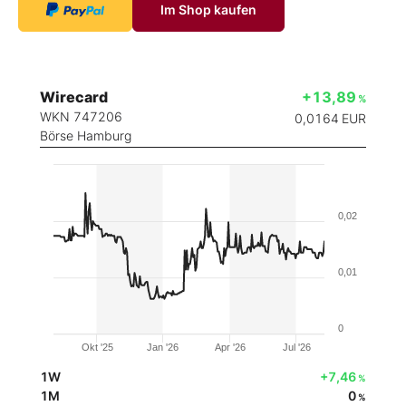
Im Shop kaufen
Wirecard
+13,89
%
WKN 747206
0,0164
EUR
Börse Hamburg
0,02
0,01
0
Okt '25
Jan '26
Apr '26
Jul '26
1W
+7,46
%
1M
0
%