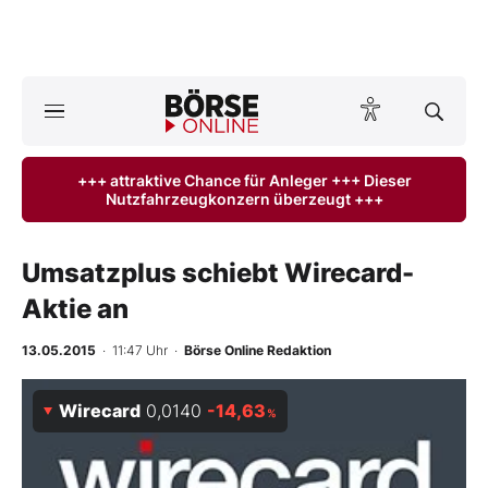
A
ktuelle Ausgabe BÖRSE ONLINE lesen
Börse
+++ attraktive Chance für Anleger +++ Dieser
Nutzfahrzeugkonzern überzeugt +++
News
Anlageprodukte
Umsatzplus schiebt Wirecard-
Aktie an
Finanz-Check
13.05.2015
· 11:47 Uhr
·
Börse Online Redaktion
Abo & Shop
Wirecard
0,0140
-14,63
%
BO-Musterdepots
Experten