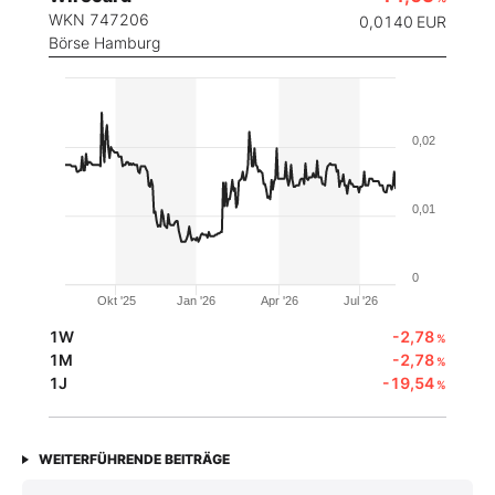
WKN 747206
0,0140
EUR
Börse Hamburg
0,02
0,01
0
Okt '25
Jan '26
Apr '26
Jul '26
1W
-2,78
%
1M
-2,78
%
1J
-19,54
%
WEITERFÜHRENDE BEITRÄGE