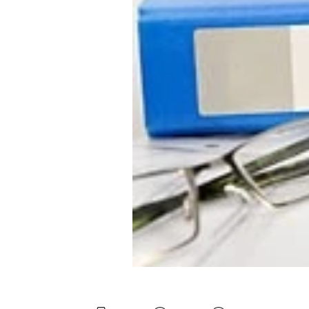
Experten
Mein B:O
Mein Konto
Folgen Sie uns
Kontakt