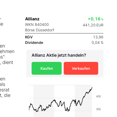
-
Allianz
+0,16
%
ie
WKN 840400
441,20
EUR
Börse Düsseldorf
KGV
13,96
Dividende
0,04 %
gen
rnehmen
Allianz
Aktie jetzt handeln?
ns"
 dient
Kaufen
Verkaufen
den
als
esrat
, die
400
350