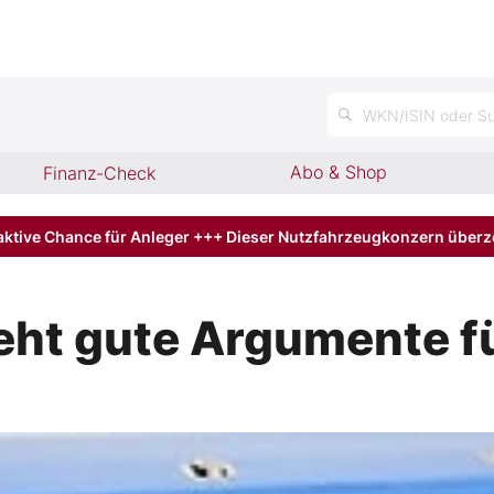
n
WKN/ISIN oder Su
Abo & Shop
Finanz-Check
aktive Chance für Anleger +++ Dieser Nutzfahrzeugkonzern über
eht gute Argumente f