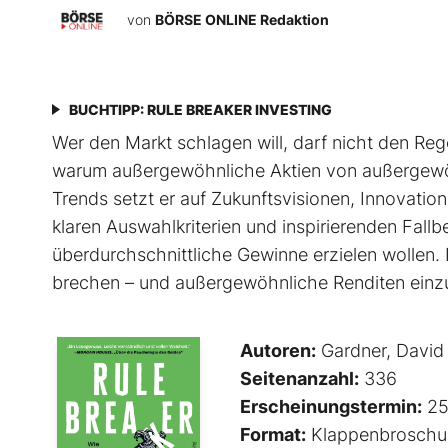
von
BÖRSE ONLINE Redaktion
BUCHTIPP: RULE BREAKER INVESTING
Wer den Markt schlagen will, darf nicht den Rege
warum außergewöhnliche Aktien von außer­gewöh
Trends setzt er auf Zukunftsvisionen, Innovati
klaren Auswahlkriterien und inspirierenden Fallbeis
überdurchschnittliche Gewinne erzielen wollen. 
brechen – und außergewöhnliche Renditen einz
Autoren:
Gardner, David
Seitenanzahl:
336
Erscheinungstermin:
25
Format:
Klappenbroschu