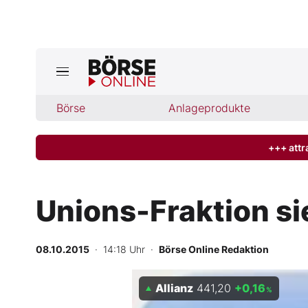
Jetzt a
ktuelle Ausgabe BÖRSE ONLINE lese
Börse
Börse
Anlageprodukte
News
+++ attr
Anlageprodukte
Unions-Fraktion si
Finanz-Check
08.10.2015
· 14:18 Uhr
·
Börse Online Redaktion
Abo & Shop
Allianz
441,20
+0,16
BO-Musterdepots
%