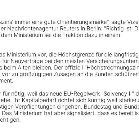
zins' immer eine gute Orientierungsmarke", sagte Vize
 Nachrichtenagentur Reuters in Berlin: "Richtig ist: D
dem Ministerium sei die Fraktion dazu in einem
s Ministerium vor, die Höchstgrenze für die langfristi
6 für Neuverträge bei den meisten Versicherungsunte
s beim Alten bleiben. Der offiziell "Höchstrechnungszi
ich vor zu großzügigen Zusagen an die Kunden schützen,
ument.
 für nötig, weil das neue EU-Regelwerk "Solvency II" 
. Ihr Kapitalbedarf richtet sich künftig weit stärker 
fristigen Verpflichtungen eingehen. Bundestag und Bund
s Ministerium hat aber signalisiert, dass es bereit ist
chtigen.