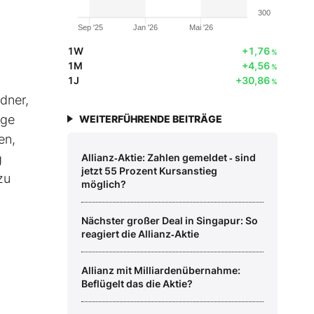
300
Sep '25
Jan '26
Mai '26
1W
+1,76
%
1M
+4,56
%
1J
+30,86
%
rdner,
ige
WEITERFÜHRENDE BEITRÄGE
en,
g
Allianz‑Aktie: Zahlen gemeldet ‑ sind
jetzt 55 Prozent Kursanstieg
zu
möglich?
Nächster großer Deal in Singapur: So
reagiert die Allianz‑Aktie
Allianz mit Milliardenübernahme:
Beflügelt das die Aktie?