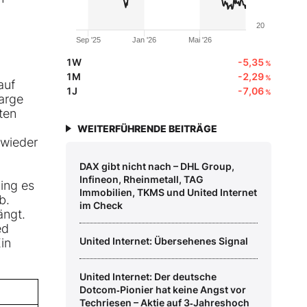
20
Sep '25
Jan '26
Mai '26
1W
-5,35
%
1M
-2,29
%
auf
1J
-7,06
%
arge
ten
WEITERFÜHRENDE BEITRÄGE
 wieder
DAX gibt nicht nach – DHL Group,
Infineon, Rheinmetall, TAG
ing es
Immobilien, TKMS und United Internet
b.
im Check
ängt.
ed
United Internet: Übersehenes Signal
in
United Internet: Der deutsche
Dotcom‑Pionier hat keine Angst vor
Techriesen – Aktie auf 3‑Jahreshoch