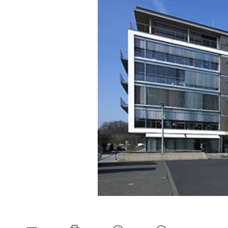
Experten
Mein B:O
Mein Konto
Folgen Sie uns
Kontakt