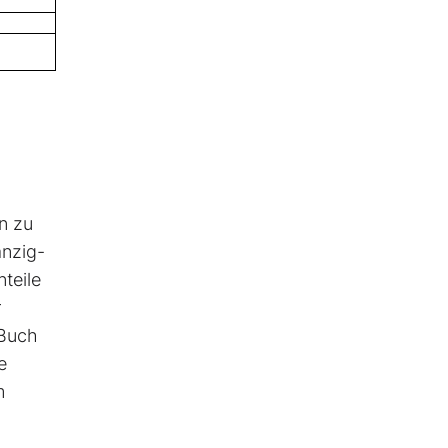
n zu
anzig-
teile
r
 Buch
e
m