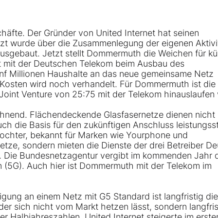
äfte. Der Gründer von United Internet hat seinen
zt wurde über die Zusammenlegung der eigenen Aktivi
ausgebaut. Jetzt stellt Dommermuth die Weichen für kü
t mit der Deutschen Telekom beim Ausbau des
ünf Millionen Haushalte an das neue gemeinsame Netz
 Kosten wird noch verhandelt. Für Dommermuth ist die
n Joint Venture von 25:75 mit der Telekom hinauslaufen
lohnend. Flächendeckende Glasfasernetze dienen nicht 
h die Basis für den zukünftigen Anschluss leistungss
-Tochter, bekannt für Marken wie Yourphone und
tze, sondern mieten die Dienste der drei Betreiber D
. Die Bundesnetzagentur vergibt im kommenden Jahr 
n (5G). Auch hier ist Dommermuth mit der Telekom im
gung an einem Netz mit G5 Standard ist langfristig die
 sich nicht vom Markt hetzen lässt, sondern langfris
der Halbjahreszahlen. United Internet steigerte im erste