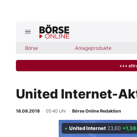
Jetzt a
ktuelle Ausgabe BÖRSE ONLINE lese
Börse
Börse
Anlageprodukte
News
+++ attr
Anlageprodukte
United Internet-Akt
Finanz-Check
18.08.2018
· 05:40 Uhr
·
Börse Online Redaktion
Abo & Shop
United Internet
23,60
+1,38
BO-Musterdepots