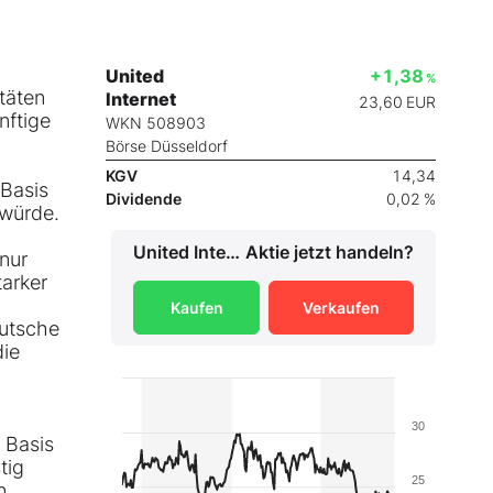
United
+1,38
%
täten
Internet
23,60
EUR
nftige
WKN 508903
Börse Düsseldorf
KGV
14,34
 Basis
Dividende
0,02 %
 würde.
United Internet
Aktie jetzt handeln?
nur
tarker
Kaufen
Verkaufen
eutsche
die
30
 Basis
tig
25
n