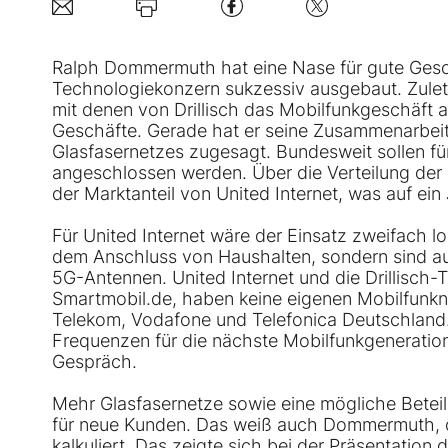
Ralph Dommermuth hat eine Nase für gute Gesch
Technologiekonzern sukzessiv ausgebaut. Zulet
mit denen von Drillisch das Mobilfunkgeschäft 
Geschäfte. Gerade hat er seine Zusammenarbei
Glasfasernetzes zugesagt. Bundesweit sollen f
angeschlossen werden. Über die Verteilung der
der Marktanteil von United Internet, was auf ei
Für United Internet wäre der Einsatz zweifach 
dem Anschluss von Haushalten, sondern sind auc
5G-Antennen. United Internet und die Drillisch
Smartmobil.de, haben keine eigenen Mobilfunkne
Telekom, Vodafone und Telefonica Deutschland
Frequenzen für die nächste Mobilfunkgeneratio
Gespräch.
Mehr Glasfasernetze sowie eine mögliche Beteili
für neue Kunden. Das weiß auch Dommermuth, der
kalkuliert. Das zeigte sich bei der Präsentation 