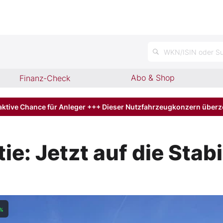
n
WKN/ISIN oder Su
Abo & Shop
Finanz-Check
aktive Chance für Anleger +++ Dieser Nutzfahrzeugkonzern über
ie: Jetzt auf die Stab
%