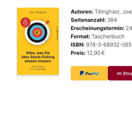
Autoren:
Tillinghast, Joe
Seitenanzahl:
384
Erscheinungstermin:
24
Format:
Taschenbuch
ISBN:
978-3-68932-065
Preis:
12,90 €
Im Sho