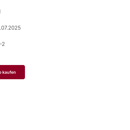
l
.07.2025
-2
p kaufen