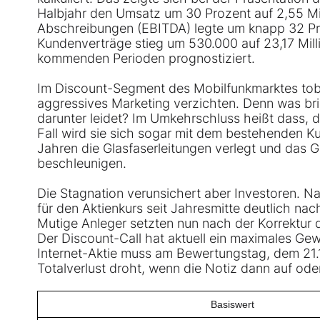
Halbjahr den Umsatz um 30 Prozent auf 2,55 Mil
Abschreibungen (EBITDA) legte um knapp 32 Pro
Kundenverträge stieg um 530.000 auf 23,17 Milli
kommenden Perioden prognostiziert.
Im Discount-Segment des Mobilfunkmarktes tobt a
aggressives Marketing verzichten. Denn was br
darunter leidet? Im Umkehrschluss heißt dass, d
Fall wird sie sich sogar mit dem bestehenden
Jahren die Glasfaserleitungen verlegt und das
beschleunigen.
Die Stagnation verunsichert aber Investoren. N
für den Aktienkurs seit Jahresmitte deutlich nac
Mutige Anleger setzten nun nach der Korrektur d
Der Discount-Call hat aktuell ein maximales Ge
Internet-Aktie muss am Bewertungstag, dem 21.1
Totalverlust droht, wenn die Notiz dann auf ode
Basiswert