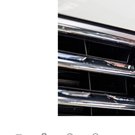
Experten
Mein B:O
Mein Konto
Folgen Sie uns
Kontakt