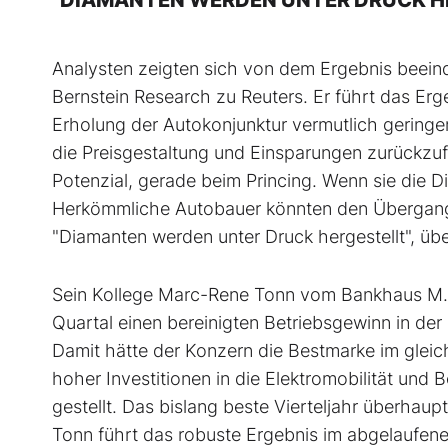
"DIAMANTEN WERDEN UNTER DRUCK H
Analysten zeigten sich von dem Ergebnis beeindru
Bernstein Research zu Reuters. Er führt das Erg
Erholung der Autokonjunktur vermutlich geringer
die Preisgestaltung und Einsparungen zurückzufü
Potenzial, gerade beim Princing. Wenn sie die Di
Herkömmliche Autobauer könnten den Übergang in
"Diamanten werden unter Druck hergestellt", üb
Sein Kollege Marc-Rene Tonn vom Bankhaus M.
Quartal einen bereinigten Betriebsgewinn in der
Damit hätte der Konzern die Bestmarke im gleich
hoher Investitionen in die Elektromobilität un
gestellt. Das bislang beste Vierteljahr überhaup
Tonn führt das robuste Ergebnis im abgelaufen