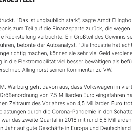
ERGESTELLT"
ckt. "Das ist unglaublich stark", sagte Arndt Ellingho
ebnis zum Teil auf die Finanzsparte zurück, die wegen 
e Rückstellung verbuchte. Ein Großteil des Gewinns se
hren, betonte der Autoanalyst. "Die Industrie hat ech
nge richtig machen, können sie sehr viel Geld verdiene
 die Elektromobilität viel besser bewältigen als befü
erschrieb Allinghorst seinen Kommentar zu VW.
M. Warburg geht davon aus, dass Volkswagen im vier
 Größenordnung von 7,5 Milliarden Euro eingefahren ha
en Zeitraum des Vorjahres von 4,5 Milliarden Euro tro
d Belastungen durch die Corona-Pandemie in den Schatt
t war das zweite Quartal in 2018 mit rund 5,6 Milliarden
en Jahr auf gute Geschäfte in Europa und Deutschland