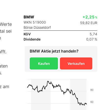
BMW
+2,25
%
WKN 519000
59,82
EUR
 Werte
Börse Düsseldorf
al sei
KGV
5,74
n
Dividende
0,07 %
BMW
Aktie jetzt handeln?
fft.
Kaufen
Verkaufen
aten
s.
nz am
80
60