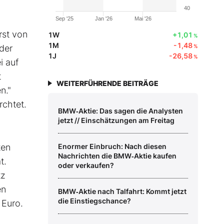
40
Sep '25
Jan '26
Mai '26
rst von
1W
+1,01
%
1M
-1,48
der
%
1J
-26,58
%
i auf
t
WEITERFÜHRENDE BEITRÄGE
n."
rchtet.
BMW‑Aktie: Das sagen die Analysten
jetzt // Einschätzungen am Freitag
ten
Enormer Einbruch: Nach diesen
Nachrichten die BMW‑Aktie kaufen
t.
oder verkaufen?
tz
en
BMW‑Aktie nach Talfahrt: Kommt jetzt
die Einstiegschance?
 Euro.