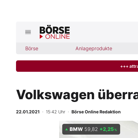
Jetzt a
ktuelle Ausgabe BÖRSE ONLINE lese
Börse
Börse
Anlageprodukte
News
+++ attr
Anlageprodukte
Volkswagen überra
Finanz-Check
22.01.2021
· 15:42 Uhr
·
Börse Online Redaktion
Abo & Shop
BMW
59,82
+2,25
BO-Musterdepots
%