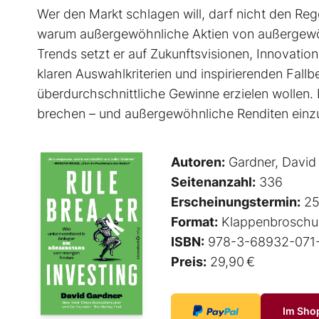
Wer den Markt schlagen will, darf nicht den Rege
warum außergewöhnliche Aktien von außer­gewöh
Trends setzt er auf Zukunftsvisionen, Innovati
klaren Auswahlkriterien und inspirierenden Fallbeis
überdurchschnittliche Gewinne erzielen wollen. 
brechen – und außergewöhnliche Renditen einz
Autoren:
Gardner, David
Seitenanzahl:
336
Erscheinungstermin:
25
Format:
Klappenbroschu
ISBN:
978-3-68932-071
Preis:
29,90 €
Im Sho