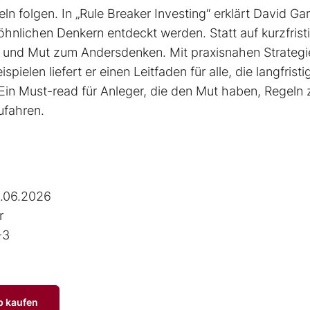
ln folgen. In „Rule Breaker Investing“ erklärt David Ga
nlichen Denkern entdeckt werden. Statt auf kurzfrist
on und Mut zum Andersdenken. Mit praxisnahen Strategi
pielen liefert er einen Leit­faden für alle, die langfristi
Ein Must-read für Anleger, die den Mut haben, Regeln 
ufahren.
.06.2026
r
-3
p kaufen