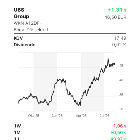
UBS
+1,31
%
Group
46,50
EUR
WKN A12DFH
Börse Düsseldorf
KGV
17,49
Dividende
0,02 %
45
40
35
30
Okt '25
Jan '26
Apr '26
Jul '26
1W
-1,06
%
1M
+0,50
%
1J
+43,97
%