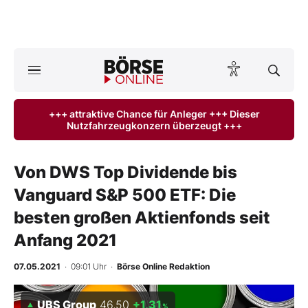
Börse
News
+++ attraktive Chance für Anleger +++ Dieser
Nutzfahrzeugkonzern überzeugt +++
Anlageprodukte
Finanz-Check
Von DWS Top Dividende bis
Vanguard S&P 500 ETF: Die
Abo & Shop
besten großen Aktienfonds seit
BO-Musterdepots
Anfang 2021
Experten
07.05.2021
· 09:01 Uhr
·
Börse Online Redaktion
Mein B:O
UBS Group
46,50
+1,31
%