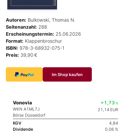
Autoren:
Bulkowski, Thomas N.
Seitenanzahl:
288
Erscheinungstermin:
25.06.2026
Format:
Klappenbroschur
ISBN:
978-3-68932-075-1
Preis:
39,90 €
Im Shop kaufen
Vonovia
+1,73
%
WKN A1ML7J
21,14
EUR
Börse Düsseldorf
KGV
4,84
Dividende
0,06 %