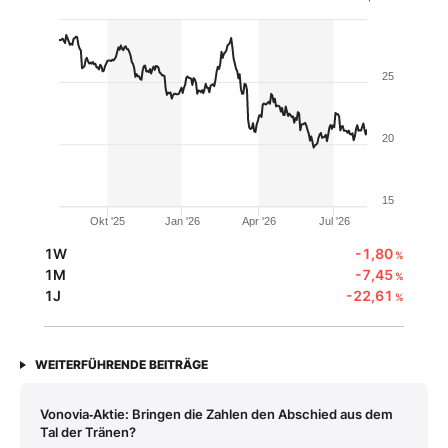
25
20
15
Okt '25
Jan '26
Apr '26
Jul '26
1W
-1,80
%
1M
-7,45
%
1J
-22,61
%
WEITERFÜHRENDE BEITRÄGE
Vonovia‑Aktie: Bringen die Zahlen den Abschied aus dem
Tal der Tränen?