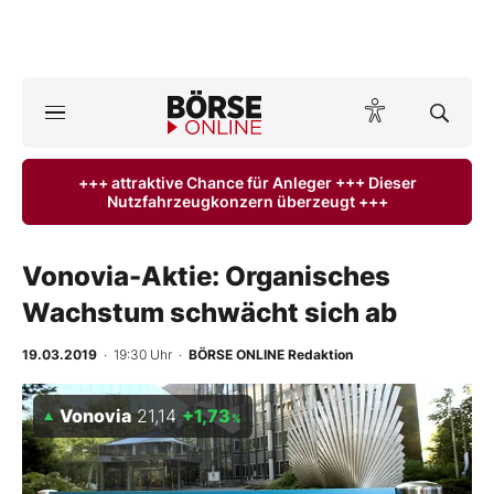
Börse
News
+++ attraktive Chance für Anleger +++ Dieser
Nutzfahrzeugkonzern überzeugt +++
Anlageprodukte
Finanz-Check
Vonovia-Aktie: Organisches
Wachstum schwächt sich ab
Abo & Shop
19.03.2019
· 19:30 Uhr
·
BÖRSE ONLINE Redaktion
BO-Musterdepots
Vonovia
21,14
+1,73
%
Experten
Mein B:O