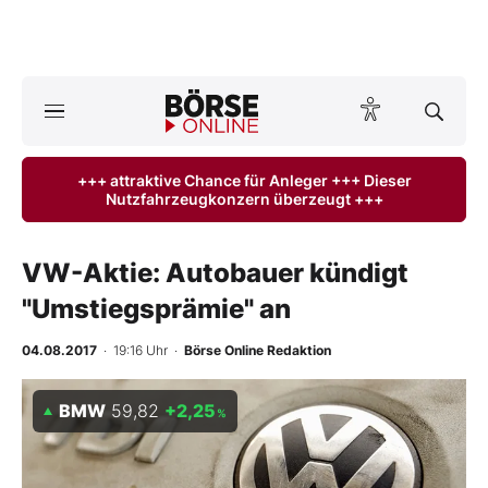
A
ktuelle Ausgabe BÖRSE ONLINE lesen
Börse
+++ attraktive Chance für Anleger +++ Dieser
Nutzfahrzeugkonzern überzeugt +++
News
Anlageprodukte
VW-Aktie: Autobauer kündigt
"Umstiegsprämie" an
Finanz-Check
04.08.2017
· 19:16 Uhr
·
Börse Online Redaktion
Abo & Shop
BMW
59,82
+2,25
%
BO-Musterdepots
Experten