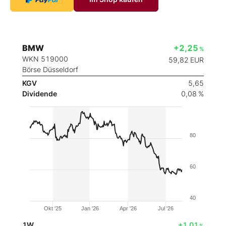
BMW
+2,25
%
WKN 519000
59,82
EUR
Börse Düsseldorf
KGV
5,65
Dividende
0,08 %
80
60
40
Okt '25
Jan '26
Apr '26
Jul '26
1W
+1,01
%