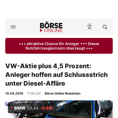
A
ktuelle Ausgabe BÖRSE ONLINE lesen
Börse
+++ attraktive Chance für Anleger +++ Dieser
Nutzfahrzeugkonzern überzeugt +++
News
Anlageprodukte
VW-Aktie plus 4,5 Prozent:
Anleger hoffen auf Schlussstrich
Finanz-Check
unter Diesel-Affäre
Abo & Shop
10.04.2018
· 17:02 Uhr
·
Börse Online Redaktion
BO-Musterdepots
BMW
59,44
-0,80
%
Experten