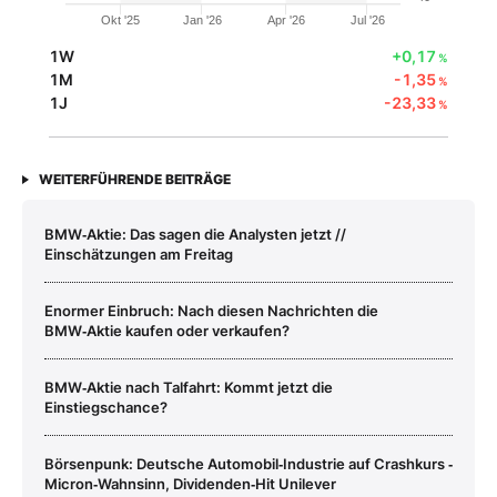
Okt '25
Jan '26
Apr '26
Jul '26
1W
+0,17
%
1M
-1,35
%
1J
-23,33
%
WEITERFÜHRENDE BEITRÄGE
BMW‑Aktie: Das sagen die Analysten jetzt //
Einschätzungen am Freitag
Enormer Einbruch: Nach diesen Nachrichten die
BMW‑Aktie kaufen oder verkaufen?
BMW‑Aktie nach Talfahrt: Kommt jetzt die
Einstiegschance?
Börsenpunk: Deutsche Automobil‑Industrie auf Crashkurs ‑
Micron‑Wahnsinn, Dividenden‑Hit Unilever