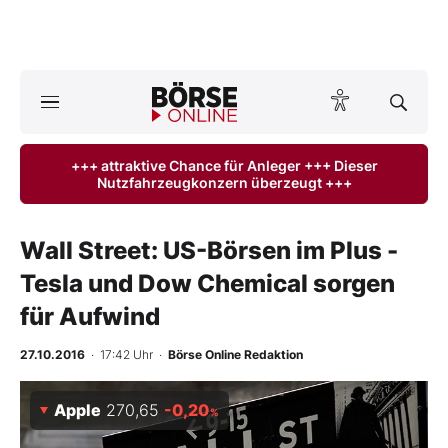
Börse
News
+++ attraktive Chance für Anleger +++ Dieser
Nutzfahrzeugkonzern überzeugt +++
Anlageprodukte
Finanz-Check
Wall Street: US-Börsen im Plus -
Tesla und Dow Chemical sorgen
Abo & Shop
für Aufwind
BO-Musterdepots
27.10.2016
· 17:42 Uhr
·
Börse Online Redaktion
Experten
Apple
270,65
-0,20
%
Mein B:O