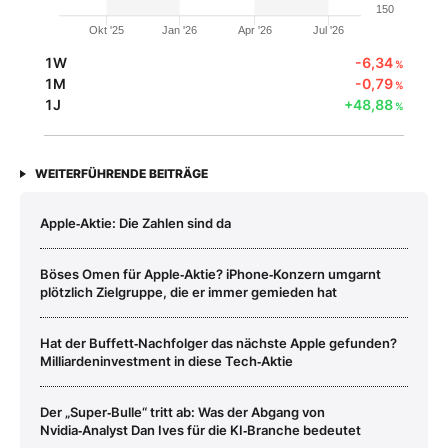
150
Okt '25
Jan '26
Apr '26
Jul '26
1W
-6,34
%
1M
-0,79
%
1J
+48,88
%
WEITERFÜHRENDE BEITRÄGE
Apple‑Aktie: Die Zahlen sind da
Böses Omen für Apple‑Aktie? iPhone‑Konzern umgarnt
plötzlich Zielgruppe, die er immer gemieden hat
Hat der Buffett‑Nachfolger das nächste Apple gefunden?
Milliardeninvestment in diese Tech‑Aktie
Der „Super‑Bulle“ tritt ab: Was der Abgang von
Nvidia‑Analyst Dan Ives für die KI‑Branche bedeutet