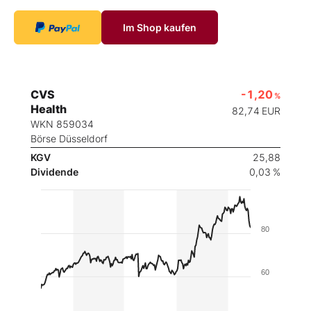
Im Shop kaufen
CVS
-1,20
%
Health
82,74
EUR
WKN 859034
Börse Düsseldorf
KGV
25,88
Dividende
0,03 %
80
60