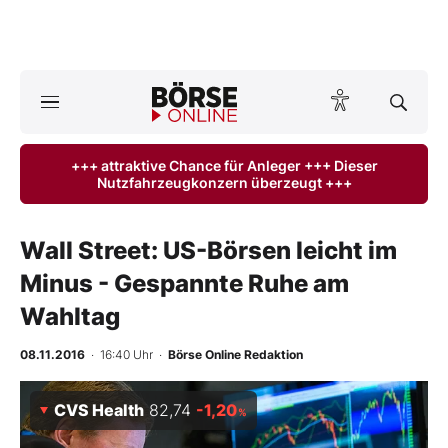
A
ktuelle Ausgabe BÖRSE ONLINE lesen
Börse
+++ attraktive Chance für Anleger +++ Dieser
Nutzfahrzeugkonzern überzeugt +++
News
Anlageprodukte
Wall Street: US-Börsen leicht im
Minus - Gespannte Ruhe am
Finanz-Check
Wahltag
Abo & Shop
08.11.2016
· 16:40 Uhr
·
Börse Online Redaktion
BO-Musterdepots
CVS Health
82,74
-1,20
%
Experten