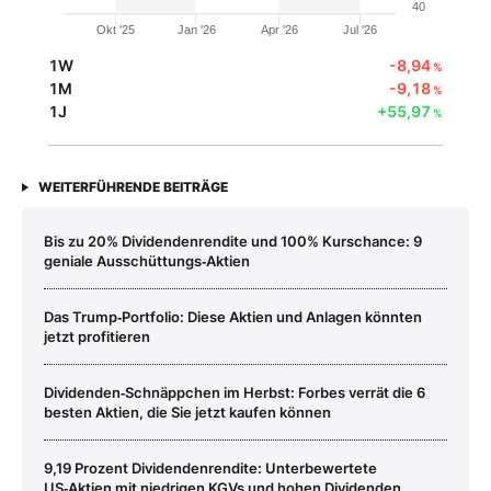
40
Okt '25
Jan '26
Apr '26
Jul '26
1W
-8,94
%
1M
-9,18
%
1J
+55,97
%
WEITERFÜHRENDE BEITRÄGE
Bis zu 20% Dividendenrendite und 100% Kurschance: 9
geniale Ausschüttungs‑Aktien
Das Trump‑Portfolio: Diese Aktien und Anlagen könnten
jetzt profitieren
Dividenden‑Schnäppchen im Herbst: Forbes verrät die 6
besten Aktien, die Sie jetzt kaufen können
9,19 Prozent Dividendenrendite: Unterbewertete
US‑Aktien mit niedrigen KGVs und hohen Dividenden