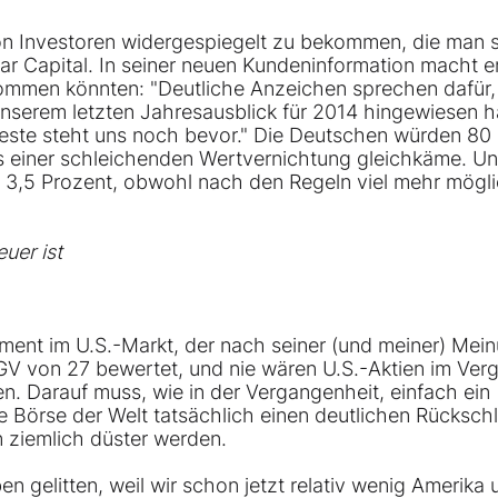
 von Investoren widergespiegelt zu bekommen, die man 
tar Capital. In seiner neuen Kundeninformation macht e
kommen könnten: "Deutliche Anzeichen sprechen dafür,
n unserem letzten Jahresausblick für 2014 hingewiesen 
 Beste steht uns noch bevor." Die Deutschen würden 80
as einer schleichenden Wertvernichtung gleichkäme. Un
r 3,5 Prozent, obwohl nach den Regeln viel mehr mögl
uer ist
ent im U.S.-Markt, der nach seiner (und meiner) Mei
V von 27 bewertet, und nie wären U.S.-Aktien im Verg
. Darauf muss, wie in der Vergangenheit, einfach ein
e Börse der Welt tatsächlich einen deutlichen Rücksch
n ziemlich düster werden.
 gelitten, weil wir schon jetzt relativ wenig Amerika 