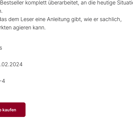
st­seller komplett überarbeitet, an die heutige ­Situat
n.
as dem Leser eine Anleitung gibt, wie er sachlich,
kten agieren kann.
s
.02.2024
-4
p kaufen