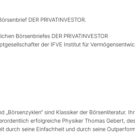
m Börsenbrief DER PRIVATINVESTOR.
ntlichen Börsenbriefes DER PRIVATINVESTOR
tgesellschafter der IFVE Institut für Vermögensentwi
nd „Börsenzyklen“ sind Klassiker der Börsen­literatur. Ih
ßerordentlich erfolgreiche Physiker Thomas Gebert, de
elt durch seine Einfachheit und durch seine Outperfo