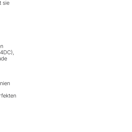
 sie
en
4DC
),
ude
nien
rfekten