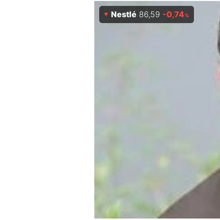
Experten
Nestlé
86,59
-0,74
%
Mein B:O
Mein Konto
Folgen Sie uns
Kontakt