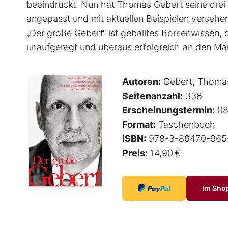
beeindruckt. Nun hat Thomas Gebert seine drei Be
angepasst und mit aktuellen Beispielen ver­sehe
„Der große Gebert“ ist geballtes Börsenwissen, d
unaufgeregt und überaus erfolgreich an den Mär
Autoren:
Gebert, Thoma
Seitenanzahl:
336
Erscheinungstermin:
08
Format:
Taschenbuch
ISBN:
978-3-86470-965
Preis:
14,90 €
Im Sho