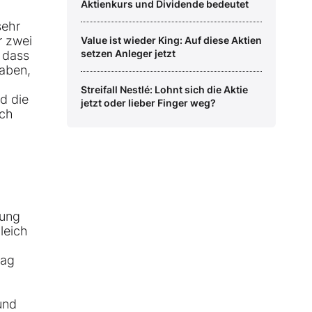
Aktienkurs und Dividende bedeutet
sehr
r zwei
Value ist wieder King: Auf diese Aktien
setzen Anleger jetzt
 dass
haben,
Streifall Nestlé: Lohnt sich die Aktie
d die
jetzt oder lieber Finger weg?
ich
nung
leich
lag
und