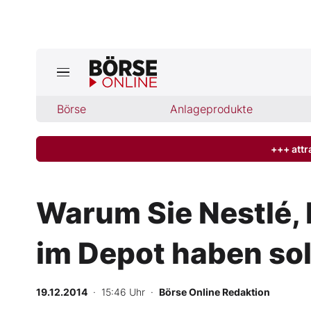
Jetzt a
ktuelle Ausgabe BÖRSE ONLINE lese
Börse
Börse
Anlageprodukte
News
+++ attr
Anlageprodukte
Warum Sie Nestlé,
Finanz-Check
im Depot haben sol
Abo & Shop
BO-Musterdepots
19.12.2014
· 15:46 Uhr
·
Börse Online Redaktion