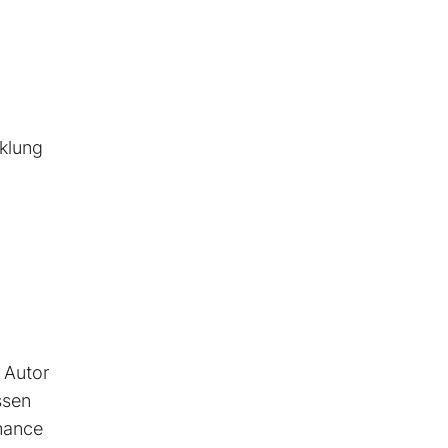
cklung
r Autor
ssen
rmance