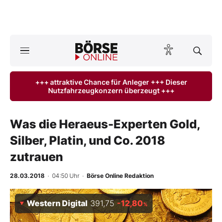
A
ktuelle Ausgabe BÖRSE ONLINE lesen
Börse
+++ attraktive Chance für Anleger +++ Dieser
Nutzfahrzeugkonzern überzeugt +++
News
Anlageprodukte
Was die Heraeus-Experten Gold,
Silber, Platin, und Co. 2018
Finanz-Check
zutrauen
Abo & Shop
28.03.2018
· 04:50 Uhr
·
Börse Online Redaktion
BO-Musterdepots
Western Digital
391,75
-12,80
%
Experten