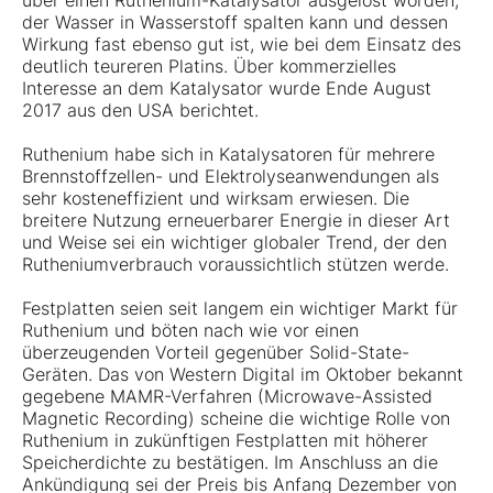
über einen Ruthenium-Katalysator ausgelöst worden,
der Wasser in Wasserstoff spalten kann und dessen
Wirkung fast ebenso gut ist, wie bei dem Einsatz des
deutlich teureren Platins. Über kommerzielles
Interesse an dem Katalysator wurde Ende August
2017 aus den USA berichtet.
Ruthenium habe sich in Katalysatoren für mehrere
Brennstoffzellen- und Elektrolyseanwendungen als
sehr kosteneffizient und wirksam erwiesen. Die
breitere Nutzung erneuerbarer Energie in dieser Art
und Weise sei ein wichtiger globaler Trend, der den
Rutheniumverbrauch voraussichtlich stützen werde.
Festplatten seien seit langem ein wichtiger Markt für
Ruthenium und böten nach wie vor einen
überzeugenden Vorteil gegenüber Solid-State-
Geräten. Das von Western Digital im Oktober bekannt
gegebene MAMR-Verfahren (Microwave-Assisted
Magnetic Recording) scheine die wichtige Rolle von
Ruthenium in zukünftigen Festplatten mit höherer
Speicherdichte zu bestätigen. Im Anschluss an die
Ankündigung sei der Preis bis Anfang Dezember von