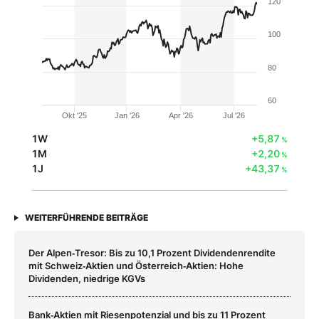
120
100
80
60
Okt '25
Jan '26
Apr '26
Jul '26
1W
+5,87
%
1M
+2,20
%
1J
+43,37
%
WEITERFÜHRENDE BEITRÄGE
Der Alpen‑Tresor: Bis zu 10,1 Prozent Dividendenrendite
mit Schweiz‑Aktien und Österreich‑Aktien: Hohe
Dividenden, niedrige KGVs
Bank‑Aktien mit Riesenpotenzial und bis zu 11 Prozent