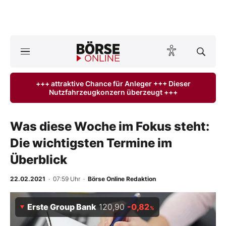
A
ktuelle Ausgabe BÖRSE ONLINE lesen
Börse
+++ attraktive Chance für Anleger +++ Dieser
Nutzfahrzeugkonzern überzeugt +++
News
Anlageprodukte
Was diese Woche im Fokus steht:
Die wichtigsten Termine im
Finanz-Check
Überblick
Abo & Shop
22.02.2021
· 07:59 Uhr
·
Börse Online Redaktion
BO-Musterdepots
Erste Group Bank
120,90
-0,82
%
Experten