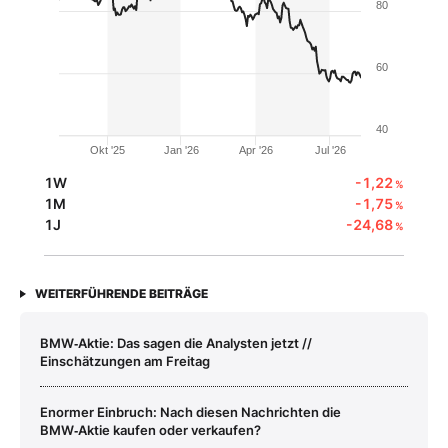
80
60
40
Okt '25
Jan '26
Apr '26
Jul '26
1W
-1,22
%
1M
-1,75
%
1J
-24,68
%
WEITERFÜHRENDE BEITRÄGE
BMW‑Aktie: Das sagen die Analysten jetzt //
Einschätzungen am Freitag
Enormer Einbruch: Nach diesen Nachrichten die
BMW‑Aktie kaufen oder verkaufen?