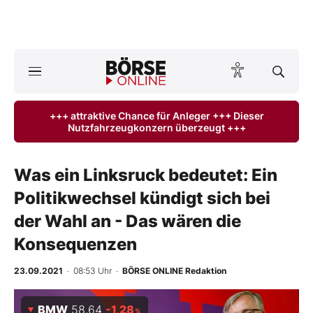
A
ktuelle Ausgabe BÖRSE ONLINE lesen
Börse
+++ attraktive Chance für Anleger +++ Dieser
Nutzfahrzeugkonzern überzeugt +++
News
Anlageprodukte
Was ein Linksruck bedeutet: Ein
Politikwechsel kündigt sich bei
Finanz-Check
der Wahl an - Das wären die
Abo & Shop
Konsequenzen
BO-Musterdepots
23.09.2021
· 08:53 Uhr
·
BÖRSE ONLINE Redaktion
Experten
BMW
58,64
-1,28
%