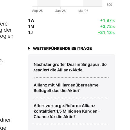
300
Sep '25
Jan '26
Mai '26
1W
+1,87
%
sere
1M
+3,72
%
g der
1J
+31,13
%
logien
WEITERFÜHRENDE BEITRÄGE
h,
Nächster großer Deal in Singapur: So
reagiert die Allianz‑Aktie
Allianz mit Milliardenübernahme:
Beflügelt das die Aktie?
Altersvorsorge‑Reform: Allianz
kontaktiert 1,5 Millionen Kunden –
Chance für die Aktie?
rdner,
ige