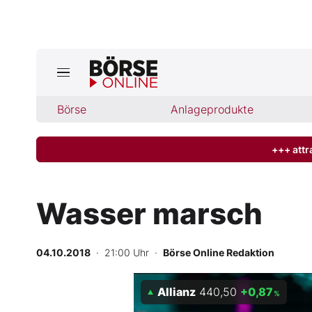
Jetzt a
ktuelle Ausgabe BÖRSE ONLINE lese
Börse
Börse
Anlageprodukte
News
+++ attr
Anlageprodukte
Wasser marsch
Finanz-Check
04.10.2018
· 21:00 Uhr
·
Börse Online Redaktion
Abo & Shop
Allianz
440,50
+0,87
BO-Musterdepots
%