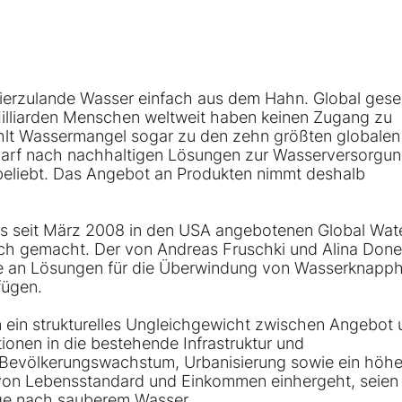
hierzulande Wasser einfach aus dem Hahn. Global gese
8 Milliarden Menschen weltweit haben keinen Zugang zu
lt Wassermangel sogar zu den zehn größten globalen
Bedarf nach nachhaltigen Lösungen zur Wasserversorgu
 beliebt. Das Angebot an Produkten nimmt deshalb
eits seit März 2008 in den USA angebotenen Global Wat
ch gemacht. Der von Andreas Fruschki und Alina Done
ie an Lösungen für die Überwindung von Wasserknapph
fügen.
in ein strukturelles Ungleichgewicht zwischen Angebot
ionen in die bestehende Infrastruktur und
Bevölkerungswachstum, Urbanisierung sowie ein höhe
von Lebensstandard und Einkommen einhergeht, seien 
age nach sauberem Wasser.