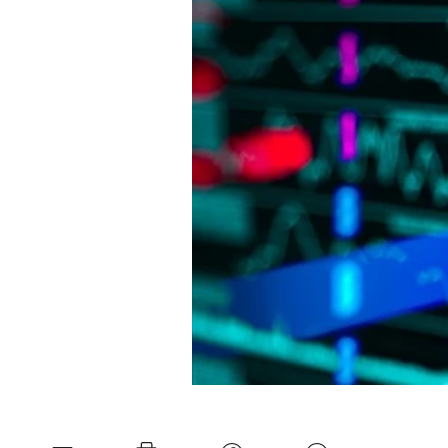
Experten
Mein B:O
Mein Konto
Folgen Sie uns
Kontakt