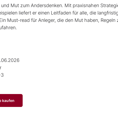
on und Mut zum Andersdenken. Mit praxisnahen Strategi
pielen liefert er einen Leit­faden für alle, die langfristi
Ein Must-read für Anleger, die den Mut haben, Regeln 
ufahren.
.06.2026
r
-3
p kaufen