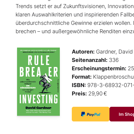
Trends setzt er auf Zukunftsvisionen, Innovati
klaren Auswahlkriterien und inspirierenden Fallbeis
überdurchschnittliche Gewinne erzielen wollen. 
brechen – und außergewöhnliche Renditen einz
Autoren:
Gardner, David
Seitenanzahl:
336
Erscheinungstermin:
25
Format:
Klappenbroschu
ISBN:
978-3-68932-071
Preis:
29,90 €
Im Sho