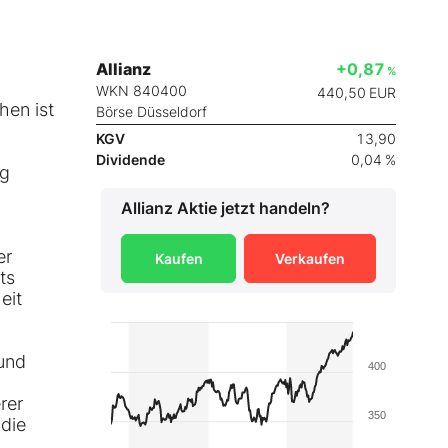
Allianz
+0,87
%
WKN 840400
440,50
EUR
hen ist
Börse Düsseldorf
KGV
13,90
Dividende
0,04 %
ng
Allianz
Aktie jetzt handeln?
er
Kaufen
Verkaufen
ts
eit
 und
400
rer
350
die