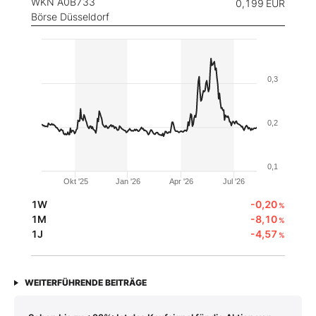
WKN A0B733
0,199
EUR
Börse Düsseldorf
0,3
0,2
0,1
Okt '25
Jan '26
Apr '26
Jul '26
1W
-0,20
%
1M
-8,10
%
1J
-4,57
%
WEITERFÜHRENDE BEITRÄGE