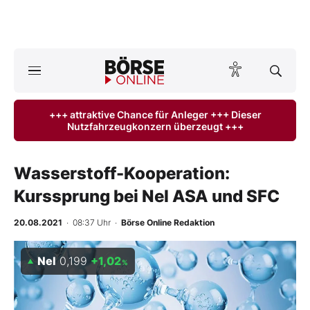
Börse
News
+++ attraktive Chance für Anleger +++ Dieser
Nutzfahrzeugkonzern überzeugt +++
Anlageprodukte
Finanz-Check
Wasserstoff-Kooperation:
Kurssprung bei Nel ASA und SFC
Abo & Shop
20.08.2021
· 08:37 Uhr
·
Börse Online Redaktion
BO-Musterdepots
Nel
0,199
+1,02
%
Experten
Mein B:O