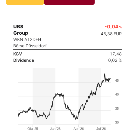
UBS
-0,04
%
Group
46,38
EUR
WKN A12DFH
Börse Düsseldorf
KGV
17,48
Dividende
0,02 %
45
40
35
30
Okt '25
Jan '26
Apr '26
Jul '26