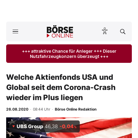
A
ktuelle Ausgabe BÖRSE ONLINE lesen
Börse
+++ attraktive Chance für Anleger +++ Dieser
Nutzfahrzeugkonzern überzeugt +++
News
Anlageprodukte
Welche Aktienfonds USA und
Global seit dem Corona-Crash
Finanz-Check
wieder im Plus liegen
Abo & Shop
26.08.2020
· 08:44 Uhr
·
Börse Online Redaktion
BO-Musterdepots
UBS Group
46,38
-0,04
%
Experten