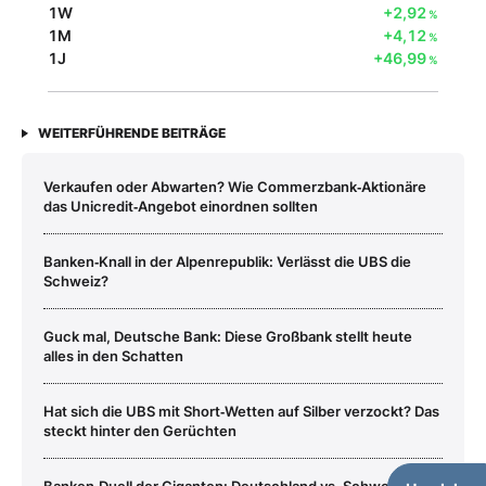
1W
+2,92
%
1M
+4,12
%
1J
+46,99
%
WEITERFÜHRENDE BEITRÄGE
Verkaufen oder Abwarten? Wie Commerzbank‑Aktionäre
das Unicredit‑Angebot einordnen sollten
Banken‑Knall in der Alpenrepublik: Verlässt die UBS die
Schweiz?
Guck mal, Deutsche Bank: Diese Großbank stellt heute
alles in den Schatten
Hat sich die UBS mit Short‑Wetten auf Silber verzockt? Das
steckt hinter den Gerüchten
Banken‑Duell der Giganten: Deutschland vs. Schweiz –