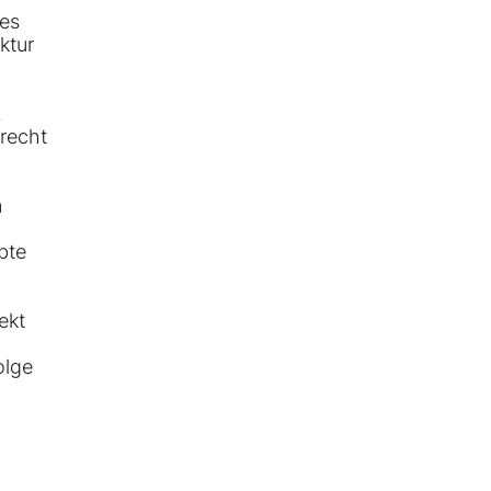
ses
ktur
.
 recht
m
bte
ekt
olge