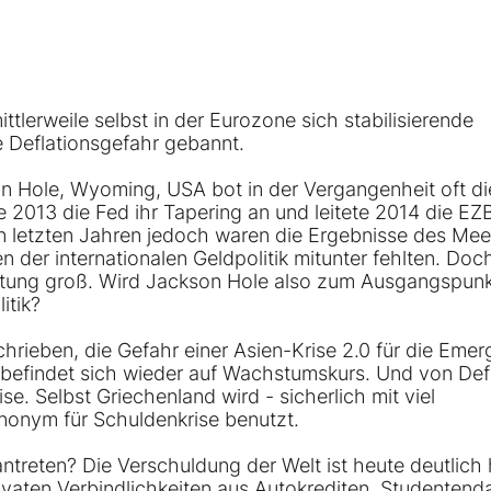
tlerweile selbst in der Eurozone sich stabilisierende
te Deflationsgefahr gebannt.
on Hole, Wyoming, USA bot in der Vergangenheit oft di
 2013 die Fed ihr Tapering an und leitete 2014 die EZB
n letzten Jahren jedoch waren die Ergebnisse des Mee
n der internationalen Geldpolitik mitunter fehlten. Doc
altung groß. Wird Jackson Hole also zum Ausgangspunk
itik?
hrieben, die Gefahr einer Asien-Krise 2.0 für die Emer
a befindet sich wieder auf Wachstumskurs. Und von Def
e. Selbst Griechenland wird - sicherlich mit viel
ynonym für Schuldenkrise benutzt.
antreten? Die Verschuldung der Welt ist heute deutlich
ivaten Verbindlichkeiten aus Autokrediten, Studentend