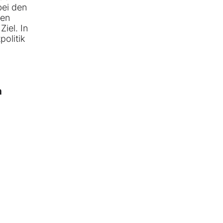
bei den
len
iel. In
olitik
n