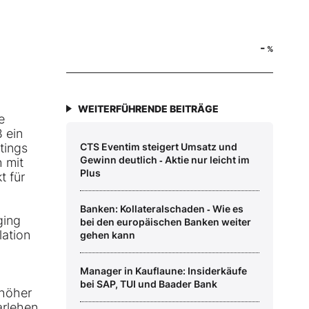
-
%
WEITERFÜHRENDE BEITRÄGE
e
 ein
tings
CTS Eventim steigert Umsatz und
Gewinn deutlich ‑ Aktie nur leicht im
h mit
Plus
t für
Banken: Kollateralschaden ‑ Wie es
ging
bei den europäischen Banken weiter
lation
gehen kann
Manager in Kauflaune: Insiderkäufe
bei SAP, TUI und Baader Bank
 höher
arlehen