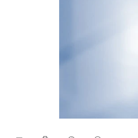
Experten
Mein B:O
Mein Konto
Folgen Sie uns
Kontakt