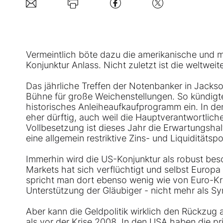
Vermeintlich böte dazu die amerikanische und mit
Konjunktur Anlass. Nicht zuletzt ist die weltwei
Das jährliche Treffen der Notenbanker in Jacks
Bühne für große Weichenstellungen. So kündigte
historisches Anleiheaufkaufprogramm ein. In de
eher dürftig, auch weil die Hauptverantwortliche
Vollbesetzung ist dieses Jahr die Erwartungsh
eine allgemein restriktive Zins- und Liquiditätspol
Immerhin wird die US-Konjunktur als robust besc
Markets hat sich verflüchtigt und selbst Europ
spricht man dort ebenso wenig wie von Euro-Kris
Unterstützung der Gläubiger - nicht mehr als S
Aber kann die Geldpolitik wirklich den Rückzug 
als vor der Krise 2008. In den USA haben die pr