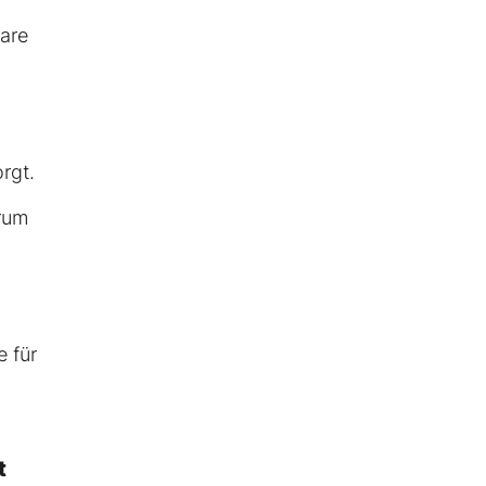
are
rgt.
arum
e für
t