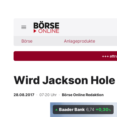
Jetzt a
ktuelle Ausgabe BÖRSE ONLINE lese
Börse
Börse
Anlageprodukte
News
+++ attr
Anlageprodukte
Wird Jackson Hole
Finanz-Check
28.08.2017
· 07:20 Uhr
·
Börse Online Redaktion
Abo & Shop
Baader Bank
6,74
+0,30
BO-Musterdepots
%