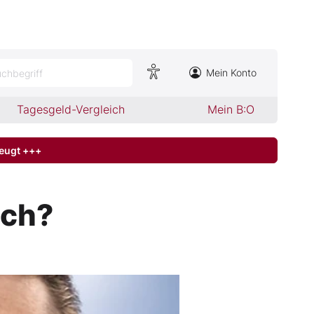
Mein Konto
chbegriff
Tagesgeld-Vergleich
Mein B:O
zeugt +++
och?