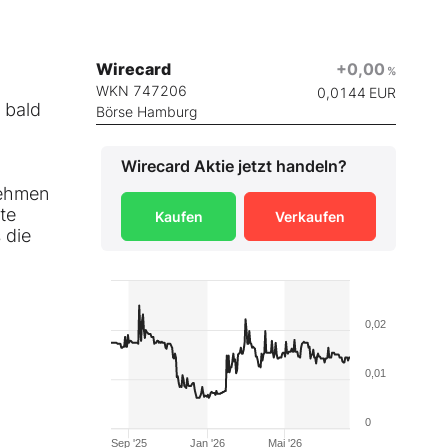
Wirecard
+0,00
%
WKN 747206
0,0144
EUR
s bald
Börse Hamburg
Wirecard
Aktie jetzt handeln?
nehmen
te
Kaufen
Verkaufen
 die
0,02
0,01
0
Sep '25
Jan '26
Mai '26