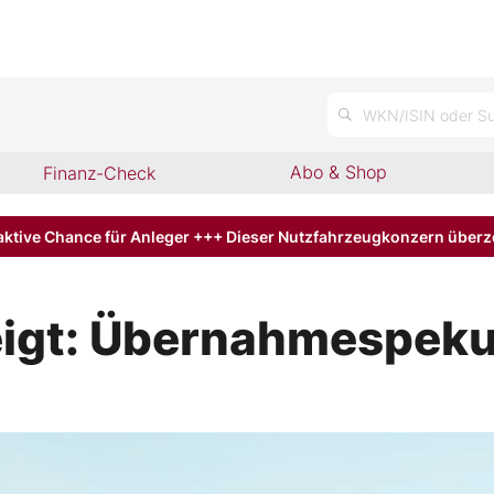
n
WKN/ISIN oder Su
Abo & Shop
Finanz-Check
aktive Chance für Anleger +++ Dieser Nutzfahrzeugkonzern über
eigt: Übernahmespeku