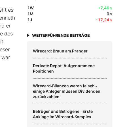
1W
+7,46
%
eht es
1M
0
%
Kenneth
1J
-17,24
%
nd er
ie des
WEITERFÜHRENDE BEITRÄGE
it
Leser
Wirecard: Braun am Pranger
 war
Derivate Depot: Aufgenommene
Positionen
Wirecard‑Bilanzen waren falsch ‑
einige Anleger müssen Dividenden
zurückzahlen
Betrüger und Betrogene ‑ Erste
Anklage im Wirecard‑Komplex