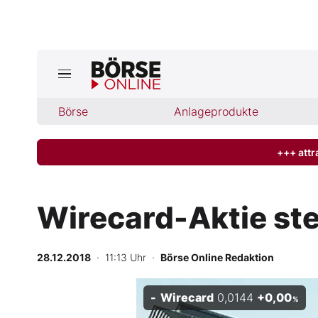
Jetzt a
ktuelle Ausgabe BÖRSE ONLINE lese
Börse
Börse
Anlageprodukte
News
+++ attr
Anlageprodukte
Wirecard-Aktie st
Finanz-Check
28.12.2018
· 11:13 Uhr
·
Börse Online Redaktion
Abo & Shop
Wirecard
0,0144
+0,00
BO-Musterdepots
%