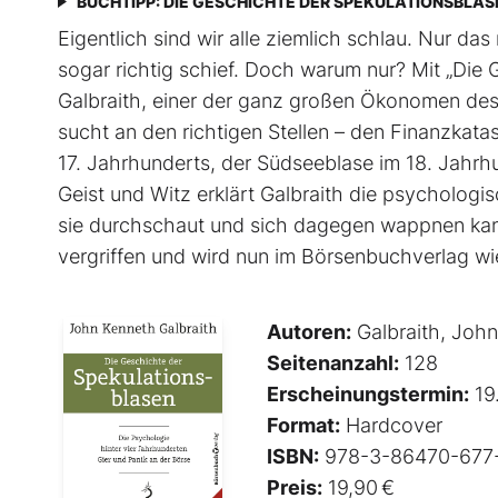
BUCHTIPP: DIE GESCHICHTE DER SPEKULATIONSBLAS
Eigentlich sind wir alle ziemlich schlau. Nur d
sogar richtig schief. Doch warum nur? Mit „Die
Galbraith, einer der ganz großen Ökonomen des
sucht an den richtigen Stellen – den Finanz­kata
17. Jahrhunderts, der Südseeblase im 18. Jahrh
Geist und Witz erklärt Gal­braith die psycholo
sie durchschaut und sich dagegen wappnen ka
vergriffen und wird nun im Börsenbuchverlag wi
Autoren:
Galbraith, Joh
Seitenanzahl:
128
Erscheinungstermin:
19
Format:
Hardcover
ISBN:
978-3-86470-677
Preis:
19,90 €