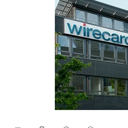
Experten
Mein B:O
Mein Konto
Folgen Sie uns
Kontakt