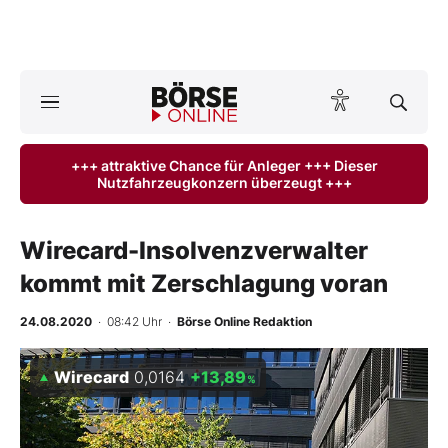
A
ktuelle Ausgabe BÖRSE ONLINE lesen
Börse
+++ attraktive Chance für Anleger +++ Dieser
Nutzfahrzeugkonzern überzeugt +++
News
Anlageprodukte
Wirecard-Insolvenzverwalter
kommt mit Zerschlagung voran
Finanz-Check
24.08.2020
· 08:42 Uhr
·
Börse Online Redaktion
Abo & Shop
Wirecard
0,0164
+13,89
%
BO-Musterdepots
Experten