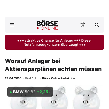
A
ktuelle Ausgabe BÖRSE ONLINE lesen
Börse
+++ attraktive Chance für Anleger +++ Dieser
Nutzfahrzeugkonzern überzeugt +++
News
Anlageprodukte
Worauf Anleger bei
Aktiensparplänen achten müssen
Finanz-Check
13.04.2016
· 09:47 Uhr
·
Börse Online Redaktion
Abo & Shop
BMW
59,82
+2,25
%
BO-Musterdepots
Experten