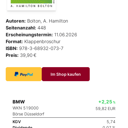
Autoren:
Bolton, A. Hamilton
Seitenanzahl:
448
Erscheinungstermin:
11.06.2026
Format:
Klappenbroschur
ISBN:
978-3-68932-073-7
Preis:
39,90 €
Im Shop kaufen
BMW
+2,25
%
WKN 519000
59,82
EUR
Börse Düsseldorf
KGV
5,74
Dividende
0,07 %