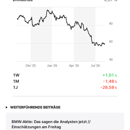
80
60
40
Okt '25
Jan '26
Apr '26
Jul '26
1W
+1,01
%
1M
-1,48
%
1J
-26,58
%
WEITERFÜHRENDE BEITRÄGE
BMW‑Aktie: Das sagen die Analysten jetzt //
Einschätzungen am Freitag