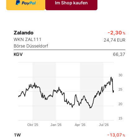
Im Shop kaufen
Zalando
-2,30
%
WKN ZAL111
24,74
EUR
Börse Düsseldorf
KGV
66,37
30
25
20
15
Okt '25
Jan '26
Apr '26
Jul '26
1W
-13,07
%