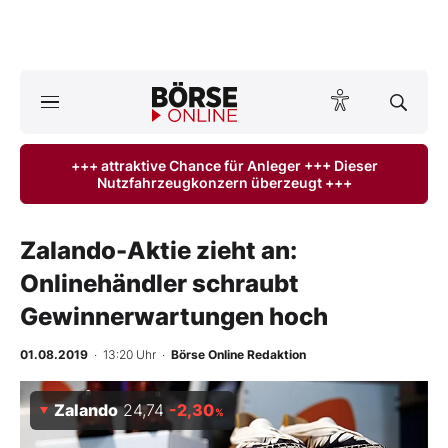
A
ktuelle Ausgabe BÖRSE ONLINE lesen
Börse
+++ attraktive Chance für Anleger +++ Dieser
Nutzfahrzeugkonzern überzeugt +++
News
Anlageprodukte
Zalando-Aktie zieht an:
Onlinehändler schraubt
Finanz-Check
Gewinnerwartungen hoch
Abo & Shop
01.08.2019
· 13:20 Uhr
·
Börse Online Redaktion
BO-Musterdepots
Zalando
24,74
-2,30
%
Experten