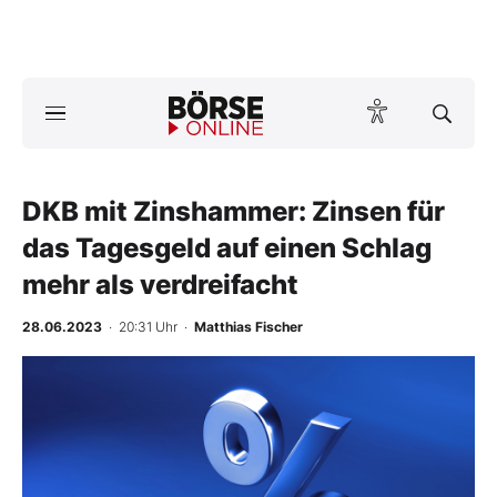
A
ktuelle Ausgabe BÖRSE ONLINE lesen
Börse
News
DKB mit Zinshammer: Zinsen für
das Tagesgeld auf einen Schlag
Anlageprodukte
mehr als verdreifacht
Finanz-Check
28.06.2023
· 20:31 Uhr
·
Matthias Fischer
Abo & Shop
BO-Musterdepots
Experten