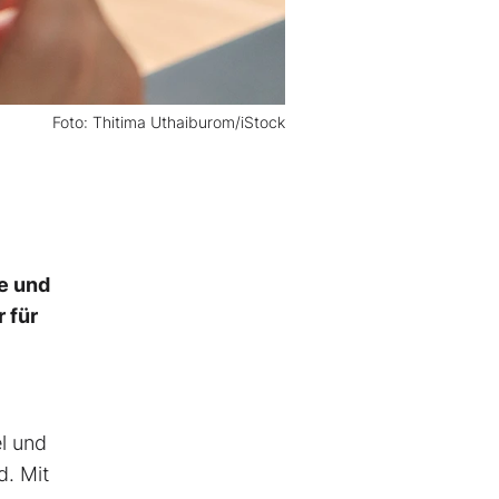
Foto: Thitima Uthaiburom/iStock
e und
 für
l und
d. Mit