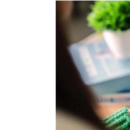
Experten
Mein B:O
Mein Konto
Folgen Sie uns
Kontakt