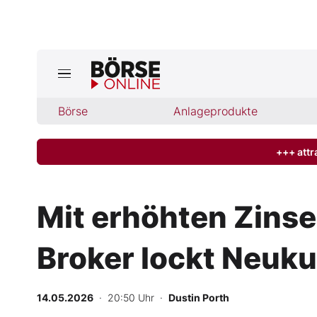
Jetzt a
ktuelle Ausgabe BÖRSE ONLINE lese
Börse
Börse
Anlageprodukte
News
+++ attr
Anlageprodukte
Mit erhöhten Zins
Finanz-Check
Broker lockt Neuk
Abo & Shop
BO-Musterdepots
14.05.2026
· 20:50 Uhr
·
Dustin Porth