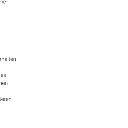
ine-
rhalten
ses
hnen
teren