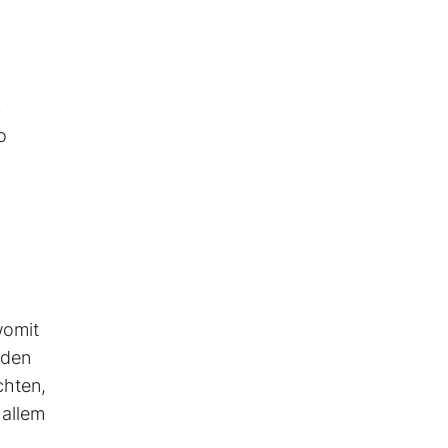
4
o
womit
nden
chten,
 allem