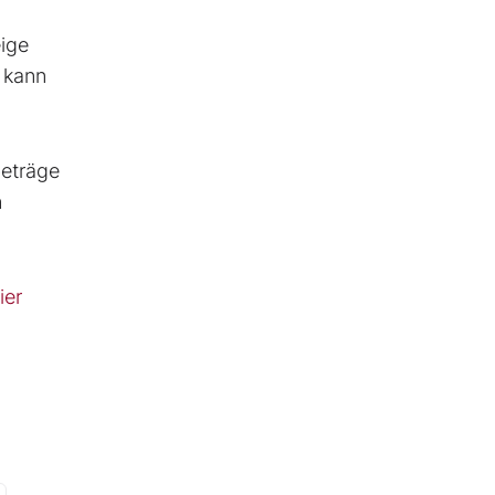
ige
 kann
beträge
n
ier