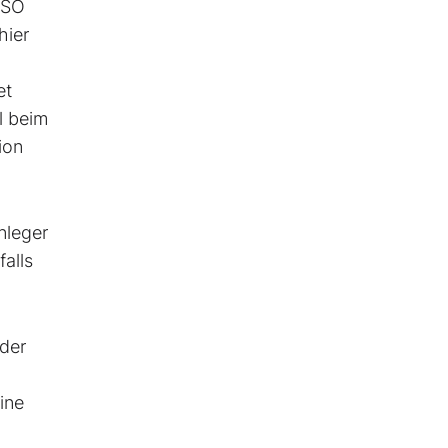
 SO
hier
et
l beim
ion
nleger
falls
oder
ine