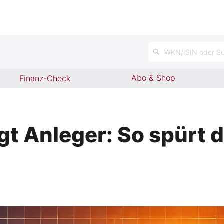
n
WKN/ISIN oder Su
Abo & Shop
Finanz-Check
t Anleger: So spürt d