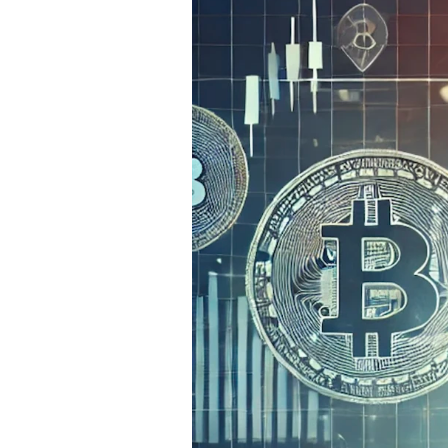
Experten
Mein B:O
Mein Konto
Folgen Sie uns
Kontakt