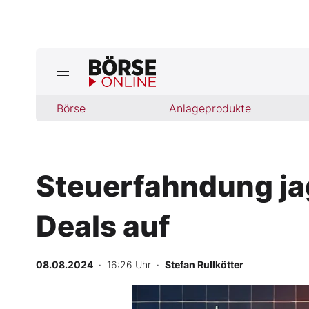
Jetzt a
ktuelle Ausgabe BÖRSE ONLINE lese
Börse
Börse
Anlageprodukte
News
Steuerfahndung jag
Anlageprodukte
Deals auf
Finanz-Check
Abo & Shop
08.08.2024
· 16:26 Uhr
·
Stefan Rullkötter
BO-Musterdepots
-
%