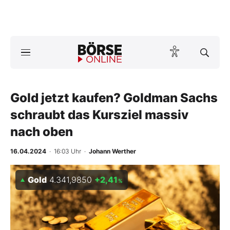
A
ktuelle Ausgabe BÖRSE ONLINE lesen
Börse
News
Gold jetzt kaufen? Goldman Sachs
schraubt das Kursziel massiv
Anlageprodukte
nach oben
Finanz-Check
16.04.2024
· 16:03 Uhr
·
Johann Werther
Abo & Shop
Gold
4.341,9850
+2,41
%
BO-Musterdepots
Experten