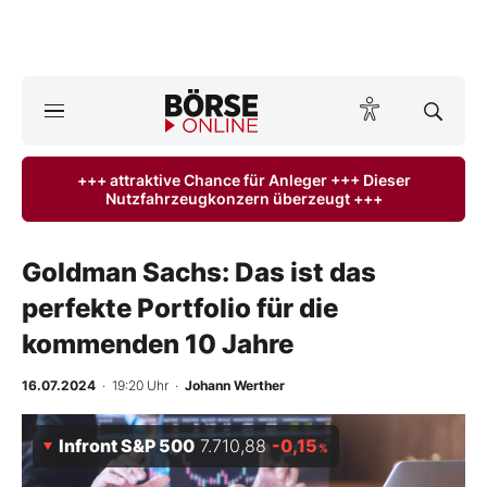
A
ktuelle Ausgabe BÖRSE ONLINE lesen
Börse
+++ attraktive Chance für Anleger +++ Dieser
Nutzfahrzeugkonzern überzeugt +++
News
Anlageprodukte
Goldman Sachs: Das ist das
perfekte Portfolio für die
Finanz-Check
kommenden 10 Jahre
Abo & Shop
16.07.2024
· 19:20 Uhr
·
Johann Werther
BO-Musterdepots
Infront S&P 500
7.710,88
-0,15
%
Experten