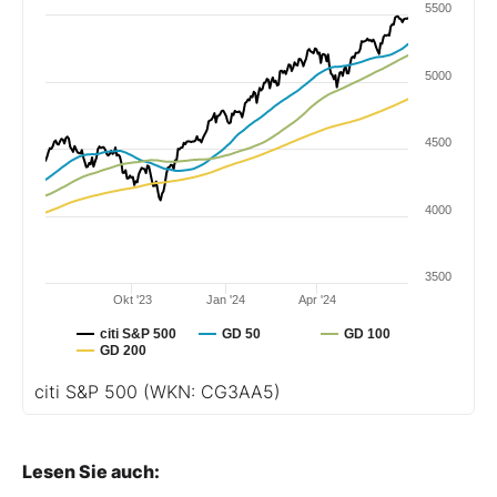
5500
5000
4500
4000
3500
Okt '23
Jan '24
Apr '24
citi S&P 500
GD 50
GD 100
GD 200
citi S&P 500
(WKN: CG3AA5)
Lesen Sie auch: