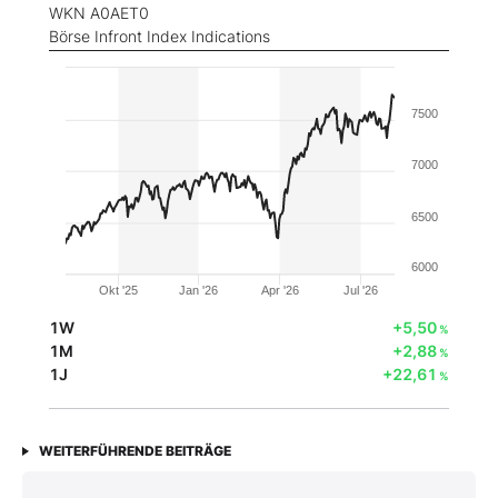
WKN A0AET0
Börse Infront Index Indications
7500
7000
6500
6000
Okt '25
Jan '26
Apr '26
Jul '26
1W
+5,50
%
1M
+2,88
%
1J
+22,61
%
WEITERFÜHRENDE BEITRÄGE