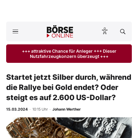
A
ktuelle Ausgabe BÖRSE ONLINE lesen
Börse
+++ attraktive Chance für Anleger +++ Dieser
Nutzfahrzeugkonzern überzeugt +++
News
Anlageprodukte
Startet jetzt Silber durch, während
die Rallye bei Gold endet? Oder
Finanz-Check
steigt es auf 2.600 US-Dollar?
Abo & Shop
15.03.2024
· 10:15 Uhr
·
Johann Werther
BO-Musterdepots
-
%
Experten