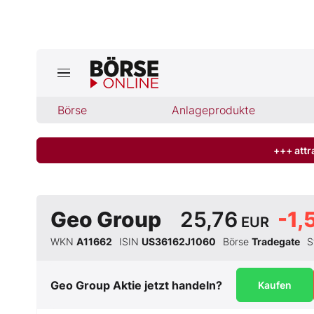
Börse
Börse
Anlageprodukte
News
Anlageprodukte
+++ attr
Finanz-Check
Geo Group
25,76
-1,
EUR
Abo & Shop
WKN
A11662
ISIN
US36162J1060
Börse
Tradegate
S
BO-Musterdepots
Geo Group
Aktie jetzt handeln?
Kaufen
Experten