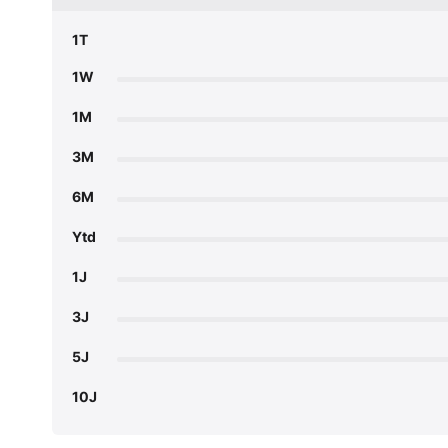
1T
1W
1M
3M
6M
Ytd
1J
3J
5J
10J