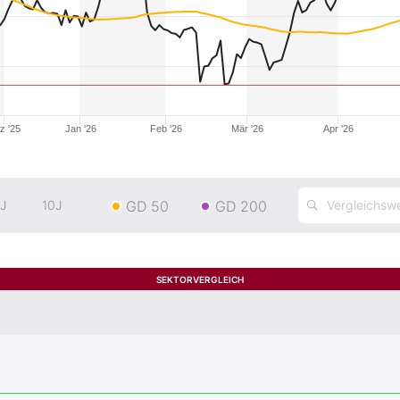
z '25
Jan '26
Feb '26
Mär '26
Apr '26
GD 50
GD 200
J
10J
SEKTORVERGLEICH