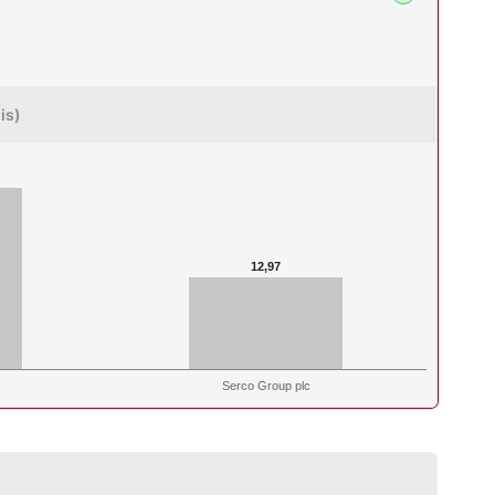
is)
12,97
Serco Group plc