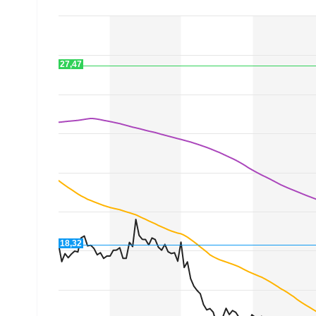
Mein B:O
27,47
Mein Konto
Folgen Sie uns
Kontakt
18,32