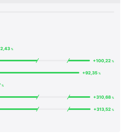
2,43
%
+100,22
%
+92,35
%
7
%
+310,68
%
+313,52
%