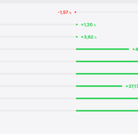
-1,57
%
+1,20
%
+3,62
%
+4
+37,1