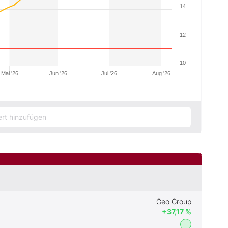
14
12
10
Mai '26
Jun '26
Jul '26
Aug '26
Geo Group
+37,17 %