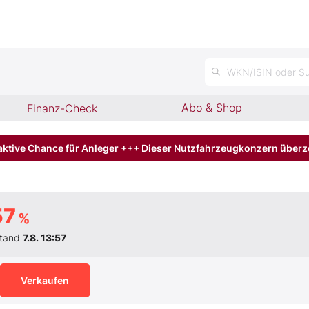
WKN/ISIN oder Su
Abo & Shop
Finanz-Check
aktive Chance für Anleger +++ Dieser Nutzfahrzeugkonzern über
57
%
tand
7.8. 13:57
Verkaufen