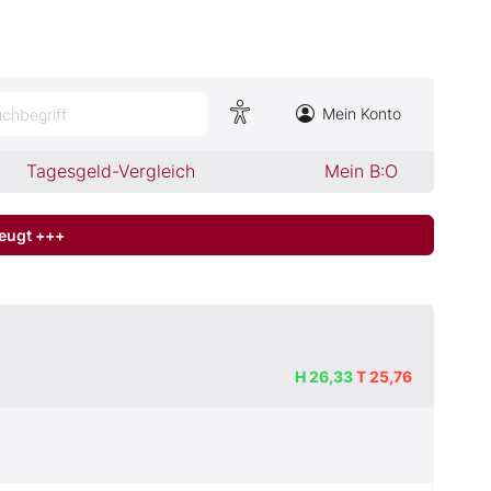
Mein Konto
chbegriff
Tagesgeld-Vergleich
Mein B:O
zeugt +++
H
26,33
T
25,76