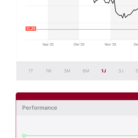
11,25
Sep '25
Okt '25
Nov '25
De
1T
1W
3M
6M
1J
3J
5
Performance