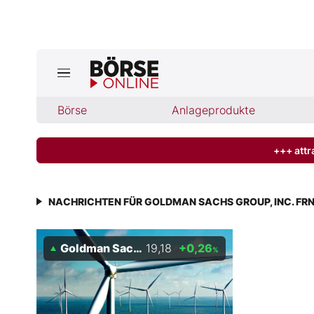
Börse
Börse
Anlageprodukte
News
Anlageprodukte
+++ attr
Finanz-Check
NACHRICHTEN FÜR GOLDMAN SACHS GROUP, INC. FRN
Abo & Shop
Goldman Sachs Group, Inc. FRN 05/PERP
19,18
+0,26
%
BO-Musterdepots
Experten