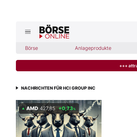
Jetzt a
ktuelle Ausgabe BÖRSE ONLINE lese
Börse
Börse
Anlageprodukte
News
+++ attr
Anlageprodukte
NACHRICHTEN FÜR HCI GROUP INC
Finanz-Check
AMD
427,85
+0,73
%
Abo & Shop
BO-Musterdepots