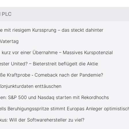
d PLC
e mit riesigem Kurssprung – das steckt dahinter
 Vatertag
n kurz vor einer Übernahme – Massives Kurspotenzial
ter United? – Bieterstreit beflügelt die Aktie
große Kraftprobe ‑ Comeback nach der Pandemie?
 Konjunkturdaten enttäuschen
en: S&P 500 und Nasdaq starten mit Rekordhochs
ells Beruhigungsspritze stimmt Europas Anleger optimistisc
s: Will der Softwarehersteller zu viel?