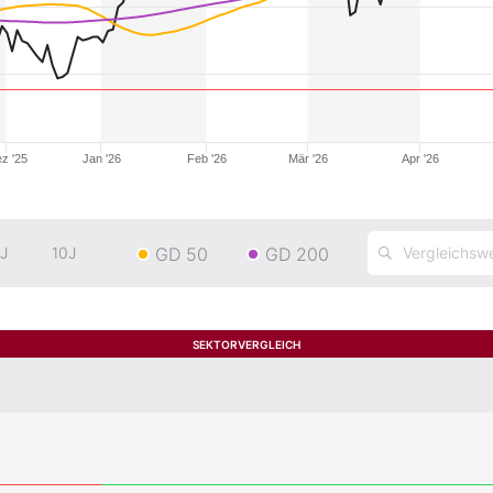
z '25
Jan '26
Feb '26
Mär '26
Apr '26
GD 50
GD 200
J
10J
SEKTORVERGLEICH