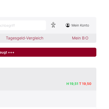
Mein Konto
chbegriff
Tagesgeld-Vergleich
Mein B:O
zeugt +++
H
19,51
T
19,50