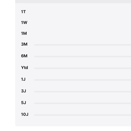
1T
1W
1M
3M
6M
Ytd
1J
3J
5J
10J