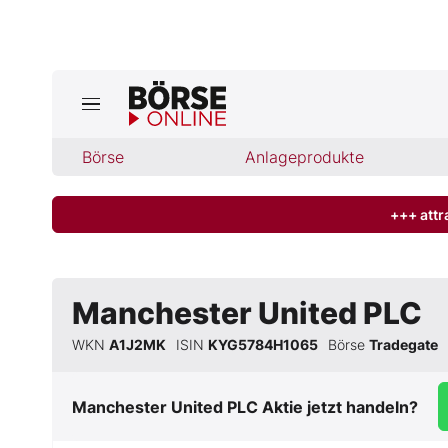
Jetzt a
ktuelle Ausgabe BÖRSE ONLINE lese
Börse
Börse
Anlageprodukte
News
+++ attr
Anlageprodukte
Manchester United PLC
Finanz-Check
WKN
A1J2MK
ISIN
KYG5784H1065
Börse
Tradegate
Abo & Shop
Manchester United PLC
Aktie jetzt handeln?
BO-Musterdepots