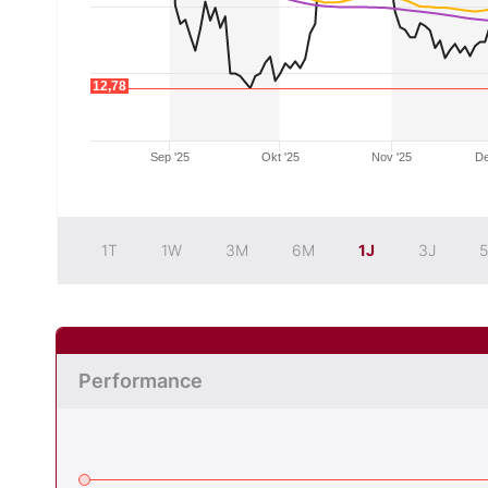
12,78
Sep '25
Okt '25
Nov '25
De
1T
1W
3M
6M
1J
3J
5
Performance