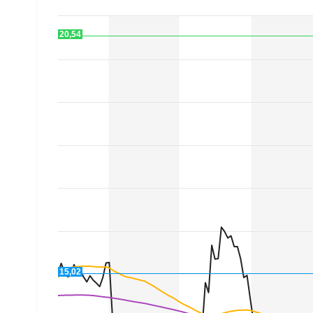
Experten
20,54
Mein B:O
Mein Konto
Folgen Sie uns
Kontakt
15,02