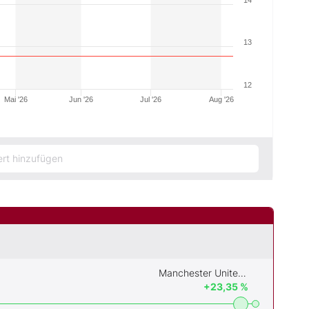
14
13
12
Mai '26
Jun '26
Jul '26
Aug '26
Manchester United PLC
+23,35 %