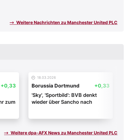
Weitere Nachrichten zu Manchester United PLC
18.03.2026
05.01
+0,33
Borussia Dortmund
+0,33
Manch
'Sky', 'Sportbild': BVB denkt
Portu
hr zum
wieder über Sancho nach
Train
Weitere dpa-AFX News zu Manchester United PLC