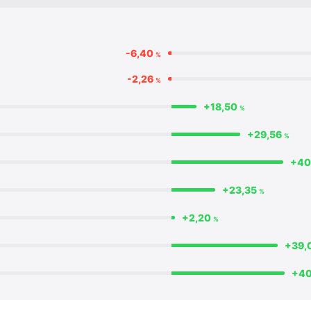
-6,40
%
-2,26
%
+18,50
%
+29,56
%
+40
+23,35
%
+2,20
%
+39,
+40